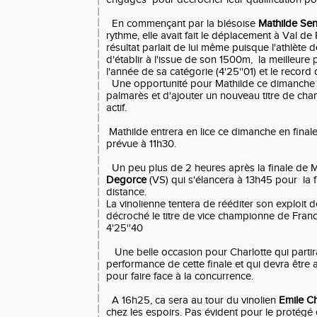
En commençant par la blésoise
Mathilde Sen
rythme, elle avait fait le déplacement à Val de 
résultat parlait de lui même puisque l'athlète 
d'établir à l'issue de son 1500m, la meilleure
l'année de sa catégorie (4'25''01) et le record
Une opportunité pour Mathilde ce dimanche d'
palmarès et d'ajouter un nouveau titre de ch
actif.
Mathilde entrera en lice ce dimanche en final
prévue à 11h30.
Un peu plus de 2 heures après la finale de Ma
Degorce
(VS) qui s'élancera à 13h45 pour la 
distance.
La vinolienne tentera de rééditer son exploit d
décroché le titre de vice championne de Franc
4'25''40
Une belle occasion pour Charlotte qui partir
performance de cette finale et qui devra être 
pour faire face à la concurrence.
A 16h25, ca sera au tour du vinolien
Emile Ch
chez les espoirs. Pas évident pour le protégé