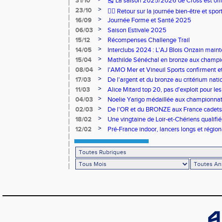
31/10
🎽 La saison 2025/2026 de Cross est offi
>
23/10
🧘‍♀️ Retour sur la journée bien-être et spor
>
16/09
Journée Forme et Santé 2025
>
06/03
Saison Estivale 2025
>
15/12
Récompenses Challenge Trail
>
14/05
Interclubs 2024 : L'AJ Blois Onzain maint
Romorantin en N2B
>
15/04
Mathilde Sénéchal en bronze aux champi
>
08/04
l'AMO Mer et Vineuil Sports confirment et
benjamins
>
17/03
De l'argent et du bronze au critérium nati
>
11/03
Alice Mitard top 20, pas d'exploit pour les
>
04/03
Noelie Yarigo médaillée aux championnat
>
02/03
De l'OR et du BRONZE aux France cadets 
>
18/02
Une vingtaine de Loir-et-Chériens qualifié
>
12/02
Pré-France indoor, lancers longs et régiona