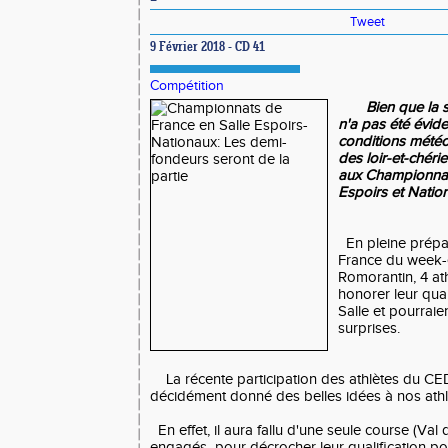
Tweet
9 Février 2018 - CD 41
Compétition
Bien que la 
n'a pas été évid
conditions météo
des loir-et-chér
aux Championnat
Espoirs et Natio
En pleine prépar
France du week-
Romorantin, 4 ath
honorer leur qual
Salle et pourrai
surprises.
La récente participation des athlètes du CED
décidément donné des belles idées à nos athl
En effet, il aura fallu d'une seule course (Val 
engagés pour décrocher leur qualification pou