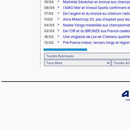
Romorantin en N2B
>
15/04
Mathilde Sénéchal en bronze aux champi
>
08/04
l'AMO Mer et Vineuil Sports confirment et
benjamins
>
17/03
De l'argent et du bronze au critérium nati
>
11/03
Alice Mitard top 20, pas d'exploit pour les
>
04/03
Noelie Yarigo médaillée aux championnat
>
02/03
De l'OR et du BRONZE aux France cadets 
>
18/02
Une vingtaine de Loir-et-Chériens qualifié
>
12/02
Pré-France indoor, lancers longs et régiona