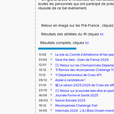
toutes les personnes qui ont participé de prè
réussite de ce bel événement.
Retour en image sur les Pré-France , clique
Résultats des athlètes du 41 cliquez
ici
Résultats complets, cliquez
ici
>
11/05
Le site du Comité d’Athlétisme 41 fait pea
>
01/04
Save the date : Open de France 2026
>
12/01
🏃‍♂️ Retour sur les Championnats Départe
>
13/12
🏅Remise des récompenses Challenge Tr
>
11/12
🏃Départementaux de Cross 41🏃
>
05/12
Appel à candidature !
>
31/10
🎽 La saison 2025/2026 de Cross est offi
>
23/10
🧘‍♀️ Retour sur la journée bien-être et spor
>
16/09
Journée Forme et Santé 2025
>
06/03
Saison Estivale 2025
>
15/12
Récompenses Challenge Trail
>
14/05
Interclubs 2024 : L'AJ Blois Onzain maint