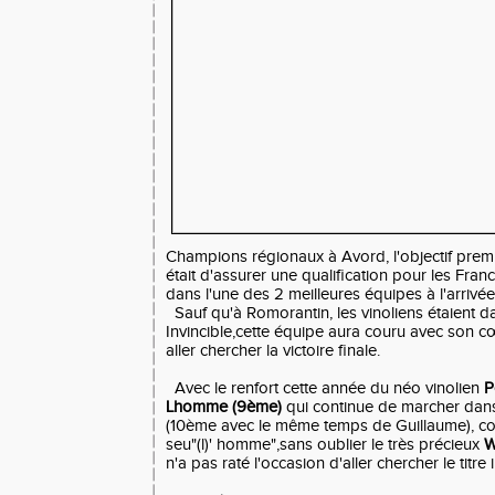
Champions régionaux à Avord, l'objectif prem
était d'assurer une qualification pour les Fra
dans l'une des 2 meilleures équipes à l'arrivée
Sauf qu'à Romorantin, les vinoliens étaient d
Invincible,cette équipe aura couru avec son 
aller chercher la victoire finale.
Avec le renfort cette année du néo vinolien
Po
Lhomme (9ème)
qui continue de marcher dan
(10ème avec le même temps de Guillaume), comm
seu"(l)' homme",sans oublier le très précieux
W
n'a pas raté l'occasion d'aller chercher le titre 