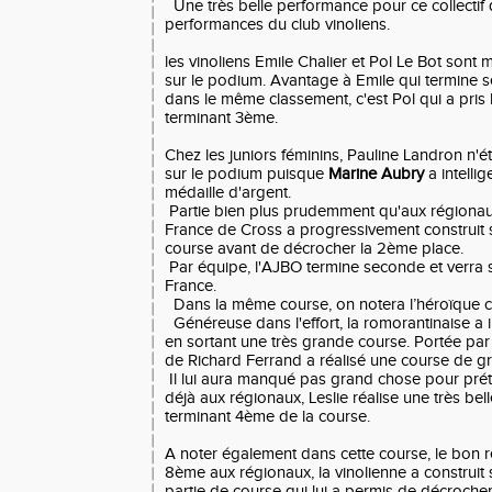
Une très belle performance pour ce collectif 
performances du club vinoliens.
les vinoliens Emile Chalier et Pol Le Bot sont
sur le podium. Avantage à Emile qui termine s
dans le même classement, c'est Pol qui a pris
terminant 3ème.
Chez les juniors féminins, Pauline Landron n'ét
sur le podium puisque
Marine Aubry
a intelli
médaille d'argent.
Partie bien plus prudemment qu'aux régionau
France de Cross a progressivement construit so
course avant de décrocher la 2ème place.
Par équipe, l'AJBO termine seconde et verra
France.
Dans la même course, on notera l’héroïque 
Généreuse dans l'effort, la romorantinaise a
en sortant une très grande course. Portée par 
de Richard Ferrand a réalisé une course de g
Il lui aura manqué pas grand chose pour pr
déjà aux régionaux, Leslie réalise une très be
terminant 4ème de la course.
A noter également dans cette course, le bon r
8ème aux régionaux, la vinolienne a construit
partie de course qui lui a permis de décroche