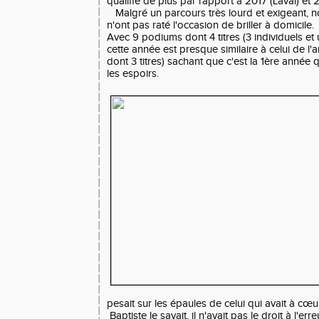
qualifié de plus par rapport à 2017 (Laval) et 
Malgré un parcours très lourd et exigeant, n
n'ont pas raté l'occasion de briller à domicile.
Avec 9 podiums dont 4 titres (3 individuels et 
cette année est presque similaire à celui de l
dont 3 titres) sachant que c'est la 1ère année 
les espoirs.
pesait sur les épaules de celui qui avait à cœur
Baptiste le savait, il n'avait pas le droit à l'e