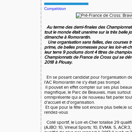
Compétition
Au terme des demi-finales des Championnats
tout le monde était unanime sur la très belle 
dimanche à Romorantin.
Une organisation sans failles, des courses tr
prime, de belles promesses pour les loir-et-c
leur terre 9 podiums dont 4 titres de champion
Championnats de France de Cross qui se dérou
2018 à Plouay.
En se posant candidat pour l'organisation d
l'AC Romorantin ne s'y était pas trompé.
Il pouvait en effet compter sur ses plus beaux 
magnifique, le Parc de Beauvais, mais surtou
omniprésente qui a de nouveau fait parler tout
d'accueil et d'organisation.
Et que pour la fête soit encore plus belle,le sole
rendez-vous
Coté sportif, le Loir-et-Cher totalise 29 quali
(AJBO: 10, Vineuil Sports: 10, EVMA: 5, ACR:3,