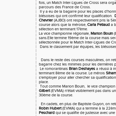
fois, un Match Inter-Ligues de Cross sera org
parcours des France de Cross.
Il y a eu de la bagarre pour les places d'honn
blésoises qui ont confirmé leur qualification.
D
Chevrier
(AJBO) ont respectivement pris la 5
course alors que la méroise,
Carla Petiaud
a b
sélection en terminant 17ème.
La vice championne régionale,
Marion Bouin
(
sans.Elle termine 19ème de la course mais se
sélectionnée pour le Match Inter-Ligues de Cr
Dans le classement par équipes, les blésoise
Dans le reste des courses masculines, on ret
bagarre chez les minimes pour les dernières p
Le romorantinais
Brian Deshayes
a réussi à in
terminant 8ème de la course. Le mérois
Siham
s'employer pour aller chercher sa qualificatio
place.
Tout comme Marion Bouin, le vice champion 
Gilbert
(EVMA) n'était visiblement pas dans un 
30ème de la course.
En cadets, en plus de Baptiste Guyon, on reti
Robin Hubert
(EVMA) qui a termine à la 22èm
Peschard
qui se qualifie de justesse avec un