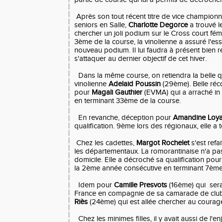
Après son tout récent titre de vice champion
seniors en Salle,
Charlotte Degorce
a trouvé l
chercher un joli podium sur le Cross court fém
3ème de la course, la vinolienne a assuré l'es
nouveau podium. Il lui faudra à présent bien 
s'attaquer au dernier objectif de cet hiver.
Dans la même course, on retiendra la belle qu
vinolienne
Adelaid Poussin
(29ème). Belle ré
pour
Magali Gauthier
(EVMA) qui a arraché in 
en terminant 33ème de la course.
En revanche, déception pour
Amandine Loya
qualification. 9ème lors des régionaux, elle a 
Chez les cadettes,
Margot Rochelet
s'est refa
les départementaux. La romorantinaise n'a pa
domicile. Elle a décroché sa qualification pou
la 2ème année consécutive en terminant 7ème
Idem pour
Camille Presvots
(16ème) qui sera
France en compagnie de sa camarade de club,
Riès
(24ème) qui est allée chercher au courage 
Chez les minimes filles, il y avait aussi de l'e