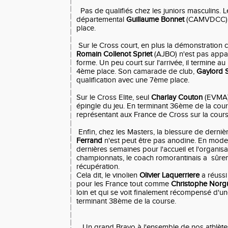
Pas de qualifiés chez les juniors masculins.
départemental
Guillaume Bonnet
(CAMVDCC) n
place.
Sur le Cross court, en plus la démonstration co
Romain Collenot Spriet
(AJBO) n'est pas appar
forme. Un peu court sur l'arrivée, il termine a
4ème place. Son camarade de club,
Gaylord Si
qualification avec une 7ème place.
Sur le Cross Elite, seul
Charlay Couton
(EVMA) 
épingle du jeu. En terminant 36ème de la cours
représentant aux France de Cross sur la course
Enfin, chez les Masters, la blessure de derni
Ferrand
n'est peut être pas anodine. En mode
dernières semaines pour l'accueil et l'organis
championnats, le coach romorantinais a sûr
récupération.
Cela dit, le vinolien
Olivier Laquerriere
a réussi
pour les France tout comme
Christophe Norg
loin et qui se voit finalement récompensé d'un
terminant 38ème de la course.
Un grand Bravo à l'ensemble de nos athlètes,