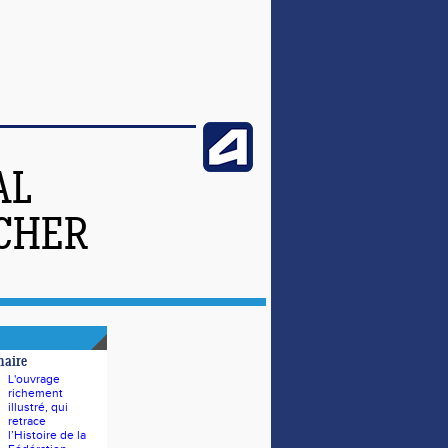
AL
-CHER
naire
L'ouvrage
richement
illustré, qui
retrace
l’Histoire de la