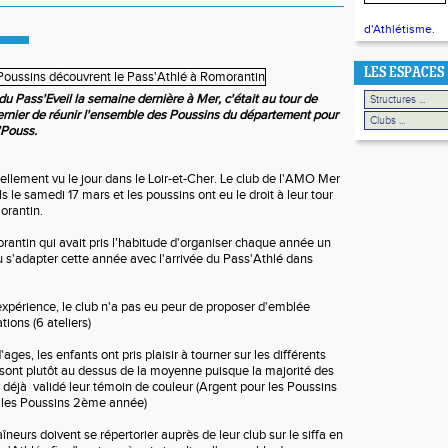
d'Athlétisme.
LES ESPACES
u Pass'Eveil la semaine dernière à Mer, c'était au tour de
rnier de réunir l'ensemble des Poussins du département pour
'Pouss.
ellement vu le jour dans le Loir-et-Cher. Le club de l'AMO Mer
ils le samedi 17 mars et les poussins ont eu le droit à leur tour
orantin.
antin qui avait pris l'habitude d'organiser chaque année un
u s'adapter cette année avec l'arrivée du Pass'Athlé dans
xpérience, le club n'a pas eu peur de proposer d'emblée
tions (6 ateliers)
ges, les enfants ont pris plaisir à tourner sur les différents
s sont plutôt au dessus de la moyenne puisque la majorité des
t déjà validé leur témoin de couleur (Argent pour les Poussins
r les Poussins 2ème année)
îneurs doivent se répertorier auprès de leur club sur le siffa en