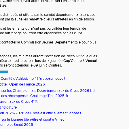
s'Athlé afin d'avoir accès et visualiser l'ensemble des
lètes.
 distribués et offerts par le comité départemental aux clubs
nt par la suite les remettre à leurs athlètes en fin de saison.
s et les enfants qui n'ont pas pu valider leur témoin de
de rattrapage pourront être organisées par les clubs
t contacter la Commission Jeunes Départementale pour plus
égories, les minimes auront l'occasion de découvrir quelques
hlète samedi prochain lors de la journée Cap'Centre à Vineuil
ns seront attendus le 09 juin à Contres.
u Comité d’Athlétisme 41 fait peau neuve !
date : Open de France 2026
our sur les Championnats Départementaux de Cross 2026 🏃‍♀️
 des récompenses Challenge Trail 2025 🏅
ementaux de Cross 41🏃
andidature !
son 2025/2026 de Cross est officiellement lancée !
ur sur la journée bien-être et sport à Vineuil
Forme et Santé 2025