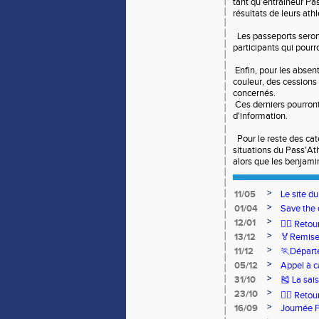
tant qu’entraîneur Pas
résultats de leurs ath
Les passeports seront
participants qui pourro
Enfin, pour les absent
couleur, des cessions 
concernés.
Ces derniers pourron
d'information.
Pour le reste des cat
situations du Pass'At
alors que les benjami
>
11/05
Le site d
>
01/04
Save the 
>
12/01
🏃‍♂️ Ret
>
13/12
🏅Remise
>
11/12
🏃Départ
>
05/12
Appel à c
>
31/10
🎽 La sai
>
23/10
🧘‍♀️ Reto
>
16/09
Journée 