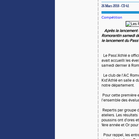
26 Mars 2018 - CD 41
Compétition
Après la lancement d
Romorantin samedi de
le lancement du Pass
Le Pass'Athlé a offici
avait accueilli les éve
samedi dernier à Rom
Le club de l'AC Romor
Kid'Athlé en salle a d
notre département.
Pour cette première e
l'ensemble des évalua
Repartis par groupe d'a
ateliers. Les résultat
poussins ont d'ores e
1ère année et Or pou
Pour rappel, les entra