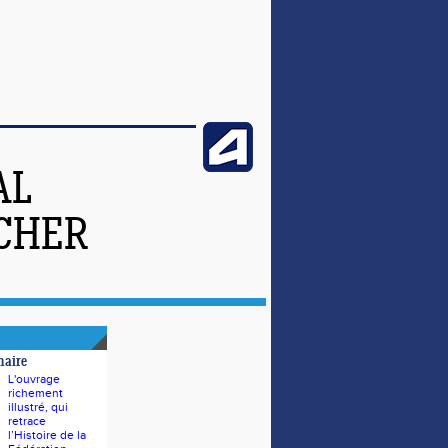
AL
-CHER
naire
L'ouvrage
richement
illustré, qui
retrace
l’Histoire de la