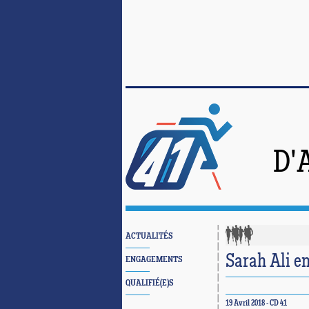
D'
ACTUALITÉS
Sarah Ali en
ENGAGEMENTS
QUALIFIÉ(E)S
19 Avril 2018 - CD 41