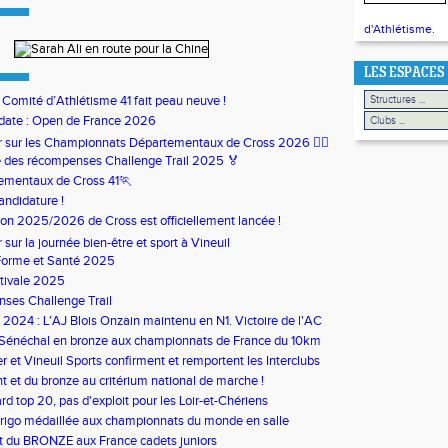
d'Athlétisme.
LES ESPACES
u Comité d’Athlétisme 41 fait peau neuve !
date : Open de France 2026
our sur les Championnats Départementaux de Cross 2026 🏃‍♀️
 des récompenses Challenge Trail 2025 🏅
ementaux de Cross 41🏃
andidature !
son 2025/2026 de Cross est officiellement lancée !
ur sur la journée bien-être et sport à Vineuil
Forme et Santé 2025
tivale 2025
ses Challenge Trail
s 2024 : L'AJ Blois Onzain maintenu en N1. Victoire de l'AC
in en N2B
 Sénéchal en bronze aux championnats de France du 10km
 et Vineuil Sports confirment et remportent les Interclubs
s
nt et du bronze au critérium national de marche !
rd top 20, pas d'exploit pour les Loir-et-Chériens
rigo médaillée aux championnats du monde en salle
t du BRONZE aux France cadets juniors