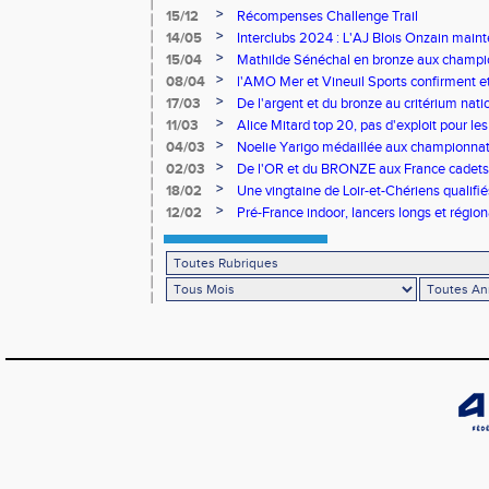
>
15/12
Récompenses Challenge Trail
>
14/05
Interclubs 2024 : L'AJ Blois Onzain maint
Romorantin en N2B
>
15/04
Mathilde Sénéchal en bronze aux champi
>
08/04
l'AMO Mer et Vineuil Sports confirment et
benjamins
>
17/03
De l'argent et du bronze au critérium nati
>
11/03
Alice Mitard top 20, pas d'exploit pour les
>
04/03
Noelie Yarigo médaillée aux championnat
>
02/03
De l'OR et du BRONZE aux France cadets 
>
18/02
Une vingtaine de Loir-et-Chériens qualifié
>
12/02
Pré-France indoor, lancers longs et régiona