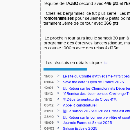
l'équipe de
l'AJBO
second avec
446 pts
et
l'
Chez les benjamines, ce fut plus serré. Les
m
romorantinaises
pour seulement 6 petits points
terminent 3ème de ce tour avec
366 pts
Le prochain tour aura lieu le samedi 30 juin à
programme des épreuves lancers (disque, mar
et course 1000m avec des relais 4x125m
Les résultats en détails cliquez
ici
>
11/05
Le site du Comité d’Athlétisme 41 fait pea
>
01/04
Save the date : Open de France 2026
>
12/01
🏃‍♂️ Retour sur les Championnats Départe
>
13/12
🏅Remise des récompenses Challenge Tr
>
11/12
🏃Départementaux de Cross 41🏃
>
05/12
Appel à candidature !
>
31/10
🎽 La saison 2025/2026 de Cross est offi
>
23/10
🧘‍♀️ Retour sur la journée bien-être et spor
>
16/09
Journée Forme et Santé 2025
>
06/03
Saison Estivale 2025