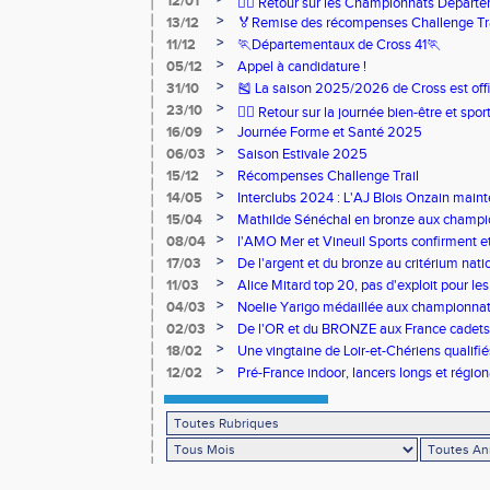
12/01
🏃‍♂️ Retour sur les Championnats Départe
>
13/12
🏅Remise des récompenses Challenge Tr
>
11/12
🏃Départementaux de Cross 41🏃
>
05/12
Appel à candidature !
>
31/10
🎽 La saison 2025/2026 de Cross est offi
>
23/10
🧘‍♀️ Retour sur la journée bien-être et spor
>
16/09
Journée Forme et Santé 2025
>
06/03
Saison Estivale 2025
>
15/12
Récompenses Challenge Trail
>
14/05
Interclubs 2024 : L'AJ Blois Onzain maint
Romorantin en N2B
>
15/04
Mathilde Sénéchal en bronze aux champi
>
08/04
l'AMO Mer et Vineuil Sports confirment et
benjamins
>
17/03
De l'argent et du bronze au critérium nati
>
11/03
Alice Mitard top 20, pas d'exploit pour les
>
04/03
Noelie Yarigo médaillée aux championnat
>
02/03
De l'OR et du BRONZE aux France cadets 
>
18/02
Une vingtaine de Loir-et-Chériens qualifié
>
12/02
Pré-France indoor, lancers longs et régiona