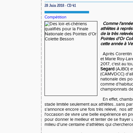
28 Juin 2018 - CD 41
Compétition
Comme l'année de
athlètes à représ
de la très relevé
Pointes d'Or Col
cette année à Ve
Après Corentin D
et Marie Roy-La
2017, c'est au t
Segard
(AJBO) e
(CAMVDCC) d'alle
nationale des poi
comme d'habitud
championnats de
En effet, chambr
stade limitée seulement aux athlètes...sans par
s'annonce encore une fois très relevé, nos ath
l'occasion de vivre une belle expérience en pro
pour donner le meilleur et tenter de se frayer
milieu d'une centaine d'athlètes qui chercheront 