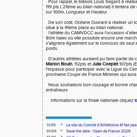
Pour rappel, le blésois Louis Segard à réalise
119 pts ( 21ème au bilan national) Il tentera de
sur 100m, Longueur et Hauteur.
De son coté, Océane Ouvrard à réaliser un tot
situe à la 41ème place au bilan national.
l'athlète du CAMVDCC aura l'occasion d'aller 
80m haies où elle possède encore une marche
s'alignera également sur le concours de saut e
poids.
D'autres athlètes auraient pu faire partie de c
Marion Bouin
, 112pts et
Julia Coeplet
107pts (E
l'impasse pour participer avec la Ligue du Cen
prochaine Coupe de France Minimes qui aura lie
Nous souhaitons bon courage et bonne chanc
entraîneurs
informations sur la finale nationale cliquez
i
>
11/05
Le site du Comité d’Athlétisme 41 fait pea
>
01/04
Save the date : Open de France 2026
>