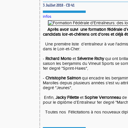
3 Juillet 2018 - CD 41
infos
Après avoir suivi une formation fédérale d’e
candidats loir-et-chériens ont d'ores et déjà 
Une première liste d’entraîneur à vue l'admi
dans le Loir-et-Cher:
-
Richard Morio
et
Séverine Richy
qui ont bril
saison les benjamins du Vineuil Sports se so
1er degré "Sprint-Haies",
-
Christophe Salmon
qui encadre les benjamin
Marolles depuis plusieurs années s'est vu att
degré "Jeunes",
Enfin,
Jacky Fillette
et
Sophie Verronneau
de 
pour le diplôme d’Entraîneur 1er degré "Marc
Toutes nos Félicitations à nos nouveaux dip