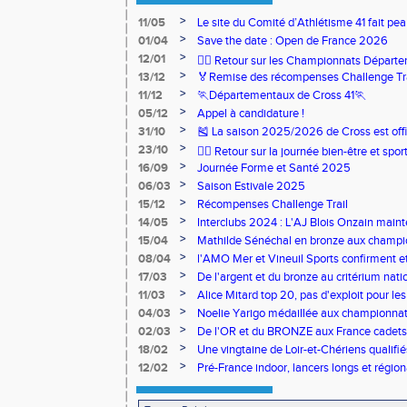
>
11/05
Le site du Comité d’Athlétisme 41 fait pea
>
01/04
Save the date : Open de France 2026
>
12/01
🏃‍♂️ Retour sur les Championnats Départe
>
13/12
🏅Remise des récompenses Challenge Tr
>
11/12
🏃Départementaux de Cross 41🏃
>
05/12
Appel à candidature !
>
31/10
🎽 La saison 2025/2026 de Cross est offi
>
23/10
🧘‍♀️ Retour sur la journée bien-être et spor
>
16/09
Journée Forme et Santé 2025
>
06/03
Saison Estivale 2025
>
15/12
Récompenses Challenge Trail
>
14/05
Interclubs 2024 : L'AJ Blois Onzain maint
Romorantin en N2B
>
15/04
Mathilde Sénéchal en bronze aux champi
>
08/04
l'AMO Mer et Vineuil Sports confirment et
benjamins
>
17/03
De l'argent et du bronze au critérium nati
>
11/03
Alice Mitard top 20, pas d'exploit pour les
>
04/03
Noelie Yarigo médaillée aux championnat
>
02/03
De l'OR et du BRONZE aux France cadets 
>
18/02
Une vingtaine de Loir-et-Chériens qualifié
>
12/02
Pré-France indoor, lancers longs et régiona