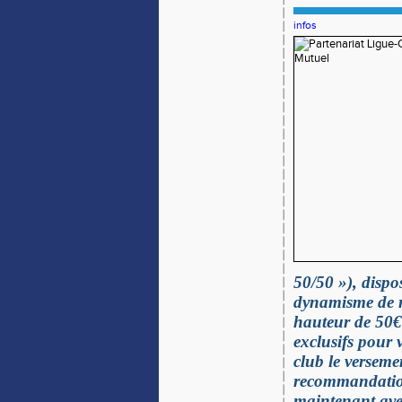
infos
50/50 »), dispo
dynamisme de r
hauteur de 50€
exclusifs pour 
club le verseme
recommandation
maintenant avec