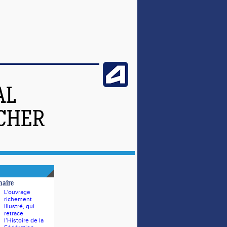
AL
-CHER
naire
L'ouvrage
richement
illustré, qui
retrace
l’Histoire de la