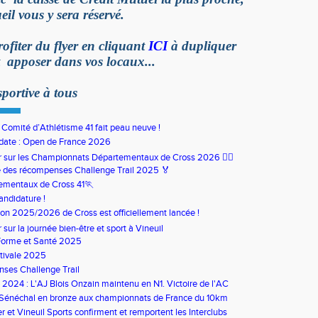
eil vous y sera réservé.
fiter du flyer en cliquant
ICI
à dupliquer
t apposer dans vos locaux...
portive à tous
u Comité d’Athlétisme 41 fait peau neuve !
date : Open de France 2026
our sur les Championnats Départementaux de Cross 2026 🏃‍♀️
 des récompenses Challenge Trail 2025 🏅
ementaux de Cross 41🏃
andidature !
son 2025/2026 de Cross est officiellement lancée !
ur sur la journée bien-être et sport à Vineuil
Forme et Santé 2025
tivale 2025
ses Challenge Trail
s 2024 : L'AJ Blois Onzain maintenu en N1. Victoire de l'AC
in en N2B
 Sénéchal en bronze aux championnats de France du 10km
 et Vineuil Sports confirment et remportent les Interclubs