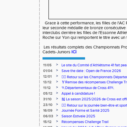
Grace à cette performance, les filles de l'A
leur seconde médaille de bronze consécutive
interclubs derrière les filles de l'Essonne Athle
Roche sur Yon qui remportent le titre avec un
Les résultats complets des Championnats Pro
Cadets-Juniors
ICI
>
11/05
Le site du Comité d’Athlétisme 41 fait pea
>
01/04
Save the date : Open de France 2026
>
12/01
🏃‍♂️ Retour sur les Championnats Départe
>
13/12
🏅Remise des récompenses Challenge Tr
>
11/12
🏃Départementaux de Cross 41🏃
>
05/12
Appel à candidature !
>
31/10
🎽 La saison 2025/2026 de Cross est offi
>
23/10
🧘‍♀️ Retour sur la journée bien-être et spor
>
16/09
Journée Forme et Santé 2025
>
06/03
Saison Estivale 2025
>
15/12
Récompenses Challenge Trail