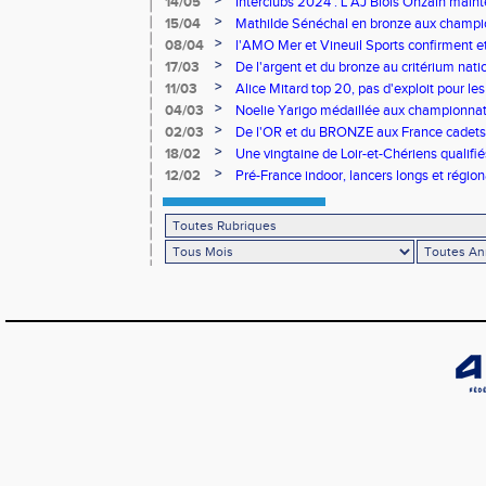
>
14/05
Interclubs 2024 : L'AJ Blois Onzain maint
Romorantin en N2B
>
15/04
Mathilde Sénéchal en bronze aux champi
>
08/04
l'AMO Mer et Vineuil Sports confirment et
benjamins
>
17/03
De l'argent et du bronze au critérium nati
>
11/03
Alice Mitard top 20, pas d'exploit pour les
>
04/03
Noelie Yarigo médaillée aux championnat
>
02/03
De l'OR et du BRONZE aux France cadets 
>
18/02
Une vingtaine de Loir-et-Chériens qualifié
>
12/02
Pré-France indoor, lancers longs et régiona