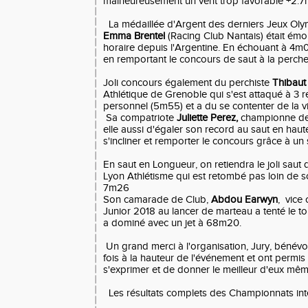
malheureusement un vent trop favorable +2.7
La médaillée d'Argent des derniers Jeux Oly
Emma Brentel
(Racing Club Nantais) était
émou
horaire depuis l'Argentine. En échouant à 4m00
en remportant le concours de saut à la perc
Joli concours également du perchiste
Thibaut 
Athlétique de Grenoble qui s'est attaqué à 3 
personnel (5m55) et a du se contenter de la v
Sa compatriote
Juliette Perez,
championne de 
elle aussi d'égaler son record au saut en hau
s'incliner et remporter le concours grâce à un
En saut en Longueur, on retiendra le joli saut 
Lyon Athlétisme qui est retombé pas loin de 
7m26
Son camarade de Club,
Abdou Earwyn
, vice
Junior 2018 au lancer de marteau a tenté le to
a dominé avec un jet à 68m20.
Un grand merci à l'organisation, Jury, bénévo
fois à la hauteur de l'événement et ont permis
s'exprimer et de donner le meilleur d'eux mê
Les résultats complets des Championnats inte