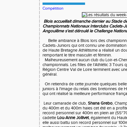
Compétition
Blois accueillait dimanche dernier au Stade de
Championnats Nationaux Interclubs Cadets-Ju
Angoulême s'est déroulé le Challenge Nationa
Belle ambiance à Blois lors des championna
Cadets-Juniors qui ont connu une domination
de Haute Bretagne Athlétisme a réalisé un dou
remportant le titre masculin et féminin.
Malheureusement aucun club du Loir-et-Cher 
championnats. Les filles de l'Athlétic 3 Tours q
Région Centre Val de Loire terminent avec un
général.
On retiendra de cette journée quelques bell
juniors à l'image du relais des bretonnes de 
qui ont réalisé la meilleure performance frança
Leur camarade de club,
Shana Grebo
, Champ
du 400m et du 400m haies cet été en a profit
record personnel sur 400m en plein air (55''70
cadette
Lou-Anne Jollivet
, également du Haut
elle aussi battu son record personnel sur 100