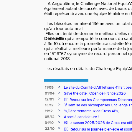
A Angoulême, le Challenge National Equip'A
également autant de succès avec de beaux due
était représenté avec une équipe féminine en
Les blésoises terminent 13ème avec un total 
qu'au tour automnal.
Elles ont tenté de donner le meilleur d'elles
Deneuville
qui a remporté le concours du saut
à 3m10 où encore la prometteuse cadette 1èr
qui a réalisé la meilleure performance de la
en 15'16''67 synonyme de record personnel qui
national 2018.
Les résultats en détails du Challenge Equip'A
>
11/05
Le site du Comité d’Athlétisme 41 fait pea
>
01/04
Save the date : Open de France 2026
>
12/01
🏃‍♂️ Retour sur les Championnats Départe
>
13/12
🏅Remise des récompenses Challenge Tr
>
11/12
🏃Départementaux de Cross 41🏃
>
05/12
Appel à candidature !
>
31/10
🎽 La saison 2025/2026 de Cross est offi
>
23/10
🧘‍♀️ Retour sur la journée bien-être et spor