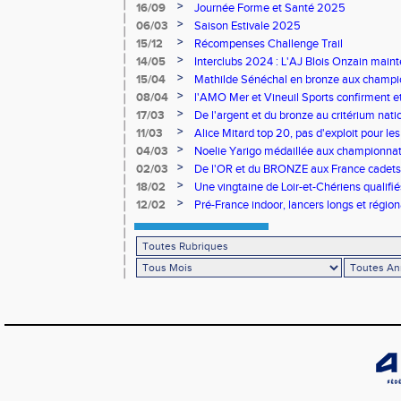
>
16/09
Journée Forme et Santé 2025
>
06/03
Saison Estivale 2025
>
15/12
Récompenses Challenge Trail
>
14/05
Interclubs 2024 : L'AJ Blois Onzain maint
Romorantin en N2B
>
15/04
Mathilde Sénéchal en bronze aux champi
>
08/04
l'AMO Mer et Vineuil Sports confirment et
benjamins
>
17/03
De l'argent et du bronze au critérium nati
>
11/03
Alice Mitard top 20, pas d'exploit pour les
>
04/03
Noelie Yarigo médaillée aux championnat
>
02/03
De l'OR et du BRONZE aux France cadets 
>
18/02
Une vingtaine de Loir-et-Chériens qualifié
>
12/02
Pré-France indoor, lancers longs et régiona