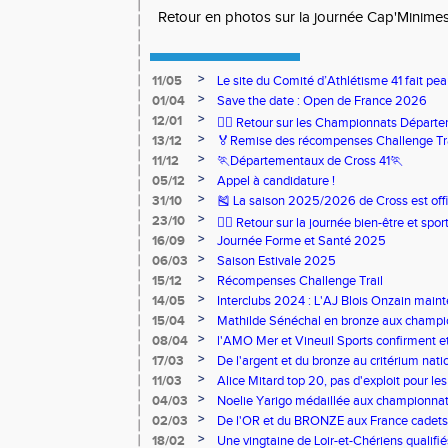
Retour en photos sur la journée Cap'Minime
>
11/05
Le site du Comité d’Athlétisme 41 fait pea
>
01/04
Save the date : Open de France 2026
>
12/01
🏃‍♂️ Retour sur les Championnats Départe
>
13/12
🏅Remise des récompenses Challenge Tr
>
11/12
🏃Départementaux de Cross 41🏃
>
05/12
Appel à candidature !
>
31/10
🎽 La saison 2025/2026 de Cross est offi
>
23/10
🧘‍♀️ Retour sur la journée bien-être et spor
>
16/09
Journée Forme et Santé 2025
>
06/03
Saison Estivale 2025
>
15/12
Récompenses Challenge Trail
>
14/05
Interclubs 2024 : L'AJ Blois Onzain maint
Romorantin en N2B
>
15/04
Mathilde Sénéchal en bronze aux champi
>
08/04
l'AMO Mer et Vineuil Sports confirment et
benjamins
>
17/03
De l'argent et du bronze au critérium nati
>
11/03
Alice Mitard top 20, pas d'exploit pour les
>
04/03
Noelie Yarigo médaillée aux championnat
>
02/03
De l'OR et du BRONZE aux France cadets 
>
18/02
Une vingtaine de Loir-et-Chériens qualifié