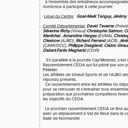
à l'ensemble des entraîneurs-accompagnateu
nombreux à participer à cette journée:
Ligue du Centre
:
Goal-Maël Tanguy,
Jérémy
Comité Départemental:
David Taverne
(Présid
Séverine Richy
(Vineuil)
Christophe Salmon
,
C
Maréchal
,
Amandine Hergas
(EVMA),
Christo
Oleskow
(AJBO),
Richard Ferrand
(ACR),
Jéré
(CAMVDCC),
Philippe Desgland
,
Cédric Giraul
Dabert
,
Farès Megharbi
(CD41)
En parallèle à la journée Cap'Minimes, s'est 
Rassemblement CEDA qui fut piloté par son p
Pelletier.
Les athlètes de Vineuil Sports et de l'AJBO ain
répondu présents.
Ce rassemblement entre les athlètes du dépar
pour se retrouver et s’entraîner tous ensemble
préparation aux prochaines compétions hivern
les objectifs du CEDA.
Le prochain rassemblement CEDA se fera au 
avec un déplacement à Val de Reuil dans le 
Salle de Normandie