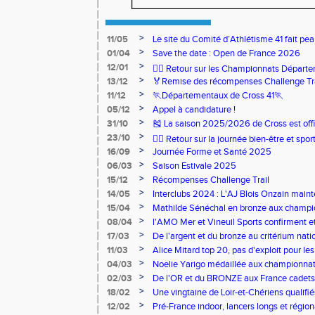
>
11/05
Le site du Comité d’Athlétisme 41 fait pea
>
01/04
Save the date : Open de France 2026
>
12/01
🏃‍♂️ Retour sur les Championnats Départe
>
13/12
🏅Remise des récompenses Challenge Tr
>
11/12
🏃Départementaux de Cross 41🏃
>
05/12
Appel à candidature !
>
31/10
🎽 La saison 2025/2026 de Cross est offi
>
23/10
🧘‍♀️ Retour sur la journée bien-être et spor
>
16/09
Journée Forme et Santé 2025
>
06/03
Saison Estivale 2025
>
15/12
Récompenses Challenge Trail
>
14/05
Interclubs 2024 : L'AJ Blois Onzain maint
Romorantin en N2B
>
15/04
Mathilde Sénéchal en bronze aux champi
>
08/04
l'AMO Mer et Vineuil Sports confirment et
benjamins
>
17/03
De l'argent et du bronze au critérium nati
>
11/03
Alice Mitard top 20, pas d'exploit pour les
>
04/03
Noelie Yarigo médaillée aux championnat
>
02/03
De l'OR et du BRONZE aux France cadets 
>
18/02
Une vingtaine de Loir-et-Chériens qualifié
>
12/02
Pré-France indoor, lancers longs et régiona