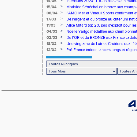
>
14/05
Interclubs 2024 : L'AJ Blois Onzain maint
Romorantin en N2B
>
15/04
Mathilde Sénéchal en bronze aux champi
>
08/04
l'AMO Mer et Vineuil Sports confirment et
benjamins
>
17/03
De l'argent et du bronze au critérium nati
>
11/03
Alice Mitard top 20, pas d'exploit pour les
>
04/03
Noelie Yarigo médaillée aux championnat
>
02/03
De l'OR et du BRONZE aux France cadets 
>
18/02
Une vingtaine de Loir-et-Chériens qualifié
>
12/02
Pré-France indoor, lancers longs et régiona