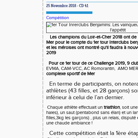
25 Novembre 2018 - CD 41
Compétition
Les champions du Loir-et-Cher 2018 ont de 
Mer pour le compte du 1er tour Interclubs ben
et les méroises ont montré qu'il faudra à nou
2019
Pour ce 1er tour de ce Challenge 2019, 9 clubs
EVMA, CAM-VCC, AC Romorantin,
AMO MER
complexe sportif de Mer
En terme de participants, on notera
athlètes (43 filles, et 28 garçons) s
inférieur à celui de l’an dernier.
Chaque athlète effectuait un
triathlon
, soit u
haies), un saut (pentabond sans élan) et un la
filles,3kg les garçons) , plus un relais, disput
une chaude ambiance !
Cette compétition était la 1ère étap