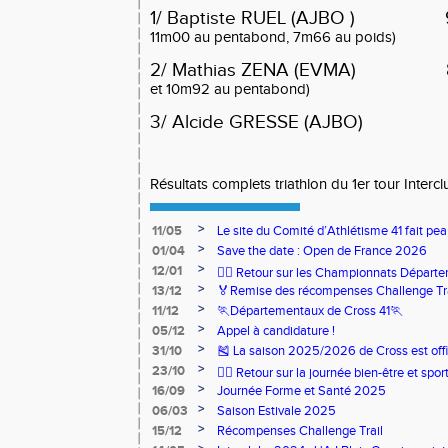
1/ Baptiste RUEL (AJBO ) 
11m00 au pentabond, 7m66 au poids)
2/ Mathias ZENA (EVMA) 8
et 10m92 au pentabond)
3/ Alcide GRESSE (AJBO) 
Résultats complets triathlon du 1er tour Interc
>
11/05
Le site du Comité d’Athlétisme 41 fait pea
>
01/04
Save the date : Open de France 2026
>
12/01
🏃‍♂️ Retour sur les Championnats Départe
>
13/12
🏅Remise des récompenses Challenge Tr
>
11/12
🏃Départementaux de Cross 41🏃
>
05/12
Appel à candidature !
>
31/10
🎽 La saison 2025/2026 de Cross est offi
>
23/10
🧘‍♀️ Retour sur la journée bien-être et spor
>
16/09
Journée Forme et Santé 2025
>
06/03
Saison Estivale 2025
>
15/12
Récompenses Challenge Trail