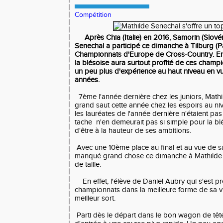
Compétition
Après Chia (Italie) en 2016, Samorin (Slové
Senechal a participé ce dimanche à Tilburg (
Championnats d'Europe de Cross-Country. En
la blésoise aura surtout profité de ces cham
un peu plus d'expérience au haut niveau en v
années.
7ème l'année dernière chez les juniors, Mathil
grand saut cette année chez les espoirs au n
les lauréates de l'année dernière n'étaient pa
tache n'en demeurait pas si simple pour la bl
d'être à la hauteur de ses ambitions.
Avec une 10ème place au final et au vue de sa 
manqué grand chose ce dimanche à Mathilde p
de taille.
En effet, l'élève de Daniel Aubry qui s'est p
championnats dans la meilleure forme de sa vi
meilleur sort.
Parti dès le départ dans le bon wagon de tête,