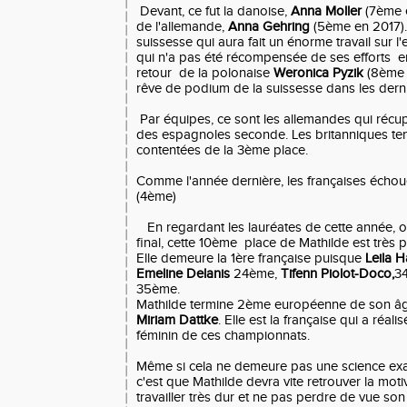
Devant, ce fut la danoise,
Anna Moller
(7ème 
de l'allemande,
Anna Gehring
(5ème en 2017).
suissesse qui aura fait un énorme travail sur l
qui n'a pas été récompensée de ses efforts en
retour de la polonaise
Weronica Pyzik
(8ème 
rêve de podium de la suissesse dans les derni
Par équipes, ce sont les allemandes qui récup
des espagnoles seconde. Les britanniques tena
contentées de la 3ème place.
Comme l'année dernière, les françaises écho
(4ème)
En regardant les lauréates de cette année, o
final, cette 10ème place de Mathilde est très 
Elle demeure la 1ère française puisque
Leila H
Emeline Delanis
24ème,
Tifenn Piolot-Doco,
3
35ème.
Mathilde termine 2ème européenne de son âge
Miriam Dattke
. Elle est la française qui a réal
féminin de ces championnats.
Même si cela ne demeure pas une science exac
c'est que Mathilde devra vite retrouver la mot
travailler très dur et ne pas perdre de vue son 