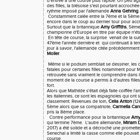
d'entrée à une course plus rapide. Un peu ag
des filles, la blésoise s'est pourtant accroch
rythme imposé par l'allemande
Anna Gehring
.
Constamment calée entre la 7ème et la 5ème p
encore dans le coup au dernier tour pour acc
Surtout que la britannique
Amy Griffiths
, 5ème
championne d'Europe en titre par équipe n'ét
En tête de course, la surprise venait de la su
47ème l'année dernière et qui continuait à teni
jour à savoir, l'allemande citée précédemment
Moller
.
Même si le podium semblait se dessiner, les d
fatales pour certaines filles notamment pour M
retrouvée sans vraiment le comprendre dans le
moment de la course a permis à d'autres filles
fort.
Alors que Mathilde s'était déjà faite coiffée l'
les italiennes, ce sont les espagnoles qui ont 
classement. Revenues de loin,
Celia Anton
(12
5ème alors que sa compatriote,
Carmella Ca
pris la 8ème place.
Contre performance pour la britannique
Amy 
qui termine 7ème. L'autre allemande,
Miriam 
2017) a été solide et a décroché une promett
Senechal a limité la casse comme elle pouvait
course.