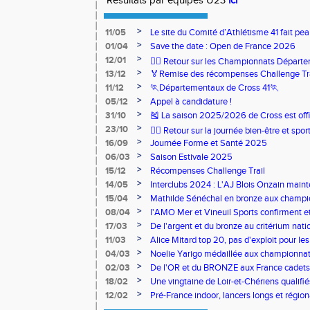
Résultats par équipes U23
ici
>
11/05
Le site du Comité d’Athlétisme 41 fait pea
>
01/04
Save the date : Open de France 2026
>
12/01
🏃‍♂️ Retour sur les Championnats Départe
>
13/12
🏅Remise des récompenses Challenge Tr
>
11/12
🏃Départementaux de Cross 41🏃
>
05/12
Appel à candidature !
>
31/10
🎽 La saison 2025/2026 de Cross est offi
>
23/10
🧘‍♀️ Retour sur la journée bien-être et spor
>
16/09
Journée Forme et Santé 2025
>
06/03
Saison Estivale 2025
>
15/12
Récompenses Challenge Trail
>
14/05
Interclubs 2024 : L'AJ Blois Onzain maint
Romorantin en N2B
>
15/04
Mathilde Sénéchal en bronze aux champi
>
08/04
l'AMO Mer et Vineuil Sports confirment et
benjamins
>
17/03
De l'argent et du bronze au critérium nati
>
11/03
Alice Mitard top 20, pas d'exploit pour les
>
04/03
Noelie Yarigo médaillée aux championnat
>
02/03
De l'OR et du BRONZE aux France cadets 
>
18/02
Une vingtaine de Loir-et-Chériens qualifié
>
12/02
Pré-France indoor, lancers longs et régiona