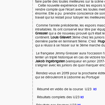
faire partie des toutes meilleures sur la scèn
Cette nouvelle expérience chez les espoirs l
rendre compte que l'écart avec les toutes meill
énorme. Elle a pu prendre conscience de son 
travail qui lui restait pour tutoyer les meilleur
Comme l'année précédente, les espoirs mascul
intraitables. Ils ont conservé leur titre par é
Gressier
qui a de nouveau prouvé qu'il était le 
continent.
Louis Gilavert
3ème chez les juniors
dernière partie en terminant 9ème. C'est
Hug
qui a réussi à se hisser sur le 3ème marche d
Le française Jimmy Gressier aura l'occasion 
tenter un triplé historique en cas de victoire 
Jakob Ingebrigsten
(vainqueur en junior 2017
s'aligner avec les juniors de quoi marquer enco
Rendez-vous en 2019 pour la prochaine édit
qui se dérouleront à Lisbonne au Portugal
Résumé en vidéo de la course U23
ici
Résultats complets des U23
ici