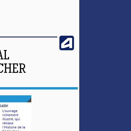
AL
-CHER
naire
L'ouvrage
richement
illustré, qui
retrace
l’Histoire de la