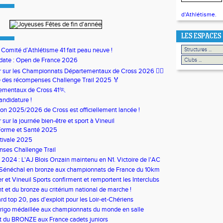
d'Athlétisme.
LES ESPACES
u Comité d’Athlétisme 41 fait peau neuve !
date : Open de France 2026
our sur les Championnats Départementaux de Cross 2026 🏃‍♀️
 des récompenses Challenge Trail 2025 🏅
ementaux de Cross 41🏃
andidature !
son 2025/2026 de Cross est officiellement lancée !
ur sur la journée bien-être et sport à Vineuil
Forme et Santé 2025
tivale 2025
ses Challenge Trail
s 2024 : L'AJ Blois Onzain maintenu en N1. Victoire de l'AC
in en N2B
 Sénéchal en bronze aux championnats de France du 10km
 et Vineuil Sports confirment et remportent les Interclubs
s
nt et du bronze au critérium national de marche !
rd top 20, pas d'exploit pour les Loir-et-Chériens
rigo médaillée aux championnats du monde en salle
t du BRONZE aux France cadets juniors