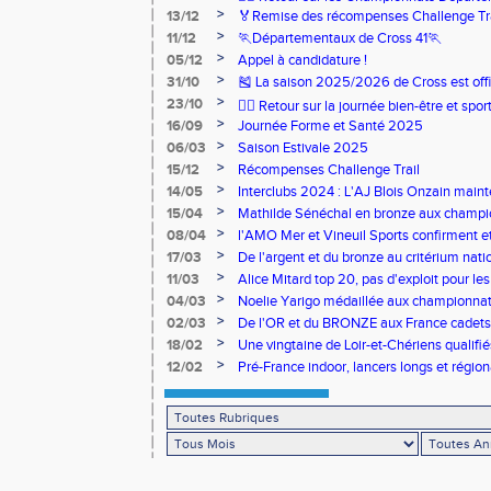
>
13/12
🏅Remise des récompenses Challenge Tr
>
11/12
🏃Départementaux de Cross 41🏃
>
05/12
Appel à candidature !
>
31/10
🎽 La saison 2025/2026 de Cross est offi
>
23/10
🧘‍♀️ Retour sur la journée bien-être et spor
>
16/09
Journée Forme et Santé 2025
>
06/03
Saison Estivale 2025
>
15/12
Récompenses Challenge Trail
>
14/05
Interclubs 2024 : L'AJ Blois Onzain maint
Romorantin en N2B
>
15/04
Mathilde Sénéchal en bronze aux champi
>
08/04
l'AMO Mer et Vineuil Sports confirment et
benjamins
>
17/03
De l'argent et du bronze au critérium nati
>
11/03
Alice Mitard top 20, pas d'exploit pour les
>
04/03
Noelie Yarigo médaillée aux championnat
>
02/03
De l'OR et du BRONZE aux France cadets 
>
18/02
Une vingtaine de Loir-et-Chériens qualifié
>
12/02
Pré-France indoor, lancers longs et régiona