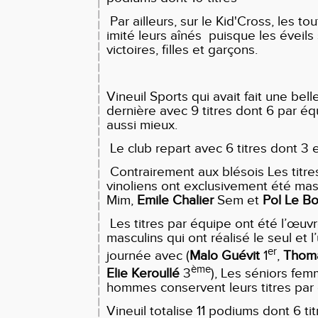
Par ailleurs, sur le Kid'Cross, les to
imité leurs aînés puisque les éveils
victoires, filles et garçons.
Vineuil Sports qui avait fait une bel
dernière avec 9 titres dont 6 par éq
aussi mieux.
Le club repart avec 6 titres dont 3 e
Contrairement aux blésois Les titres
vinoliens ont exclusivement été mas
Mim,
Emile Chalier
Sem et
Pol Le Bo
Les titres par équipe ont été l’œuv
masculins qui ont réalisé le seul et l
er
journée avec (
Malo Guévit
1
,
Thoma
ème
Elie Keroullé
3
), Les séniors fem
hommes conservent leurs titres par
Vineuil totalise 11 podiums dont 6 tit