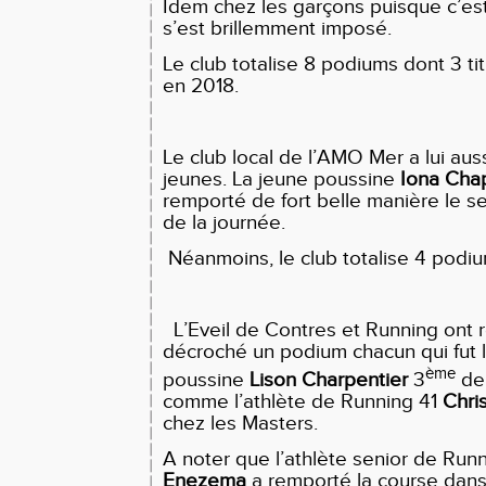
Idem chez les garçons puisque c’es
s’est brillemment imposé.
Le club totalise 8 podiums dont 3 tit
en 2018.
Le club local de l’AMO Mer a lui auss
jeunes. La jeune poussine
Iona
Chap
remporté de fort belle manière le seu
de la journée.
Néanmoins, le club totalise 4 podium
L’Eveil de Contres et Running ont 
décroché un podium chacun qui fut 
ème
poussine
Lison Charpentier
3
de 
comme l’athlète de Running 41
Chri
chez les Masters.
A noter que l’athlète senior de Run
Enezema
a remporté la course dans 