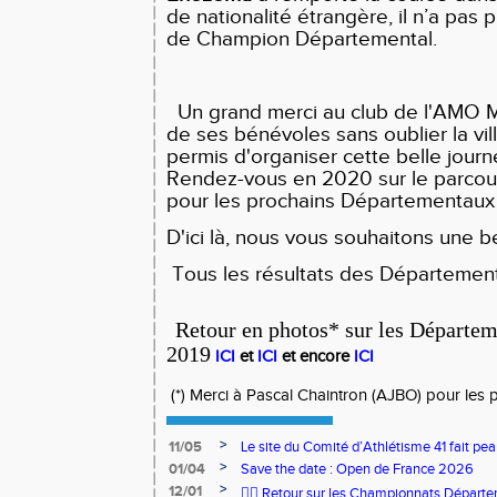
de nationalité étrangère, il n’a pas 
de Champion Départemental.
Un grand merci au club de l'AMO M
de ses bénévoles sans oublier la vil
permis d'organiser cette belle jour
Rendez-vous en 2020 sur le parcou
pour les prochains Départementaux
D'ici là, nous vous souhaitons une be
Tous les résultats des Départemen
Retour en photos* sur les Départe
2019
ICI
et
ICI
et encore
ICI
(*) Merci à Pascal Chaintron (AJBO) pour les 
>
11/05
Le site du Comité d’Athlétisme 41 fait pea
>
01/04
Save the date : Open de France 2026
>
12/01
🏃‍♂️ Retour sur les Championnats Départe