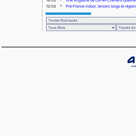
18/02
Une vingtaine de Loir-et-Chériens qualifié
>
12/02
Pré-France indoor, lancers longs et régiona