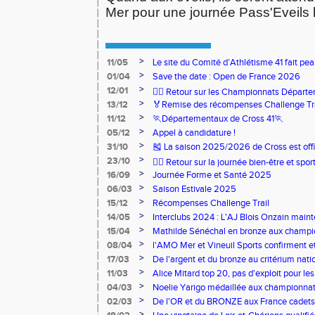
Mer pour une journée Pass'Eveils
>
11/05
Le site du Comité d’Athlétisme 41 fait pea
>
01/04
Save the date : Open de France 2026
>
12/01
🏃‍♂️ Retour sur les Championnats Départe
>
13/12
🏅Remise des récompenses Challenge Tr
>
11/12
🏃Départementaux de Cross 41🏃
>
05/12
Appel à candidature !
>
31/10
🎽 La saison 2025/2026 de Cross est offi
>
23/10
🧘‍♀️ Retour sur la journée bien-être et spor
>
16/09
Journée Forme et Santé 2025
>
06/03
Saison Estivale 2025
>
15/12
Récompenses Challenge Trail
>
14/05
Interclubs 2024 : L'AJ Blois Onzain maint
Romorantin en N2B
>
15/04
Mathilde Sénéchal en bronze aux champi
>
08/04
l'AMO Mer et Vineuil Sports confirment et
benjamins
>
17/03
De l'argent et du bronze au critérium nati
>
11/03
Alice Mitard top 20, pas d'exploit pour les
>
04/03
Noelie Yarigo médaillée aux championnat
>
02/03
De l'OR et du BRONZE aux France cadets 
>