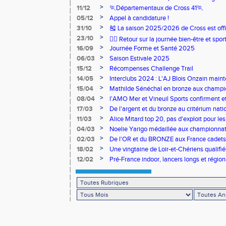
>
11/12
🏃Départementaux de Cross 41🏃
>
05/12
Appel à candidature !
>
31/10
🎽 La saison 2025/2026 de Cross est offi
>
23/10
🧘‍♀️ Retour sur la journée bien-être et spor
>
16/09
Journée Forme et Santé 2025
>
06/03
Saison Estivale 2025
>
15/12
Récompenses Challenge Trail
>
14/05
Interclubs 2024 : L'AJ Blois Onzain maint
Romorantin en N2B
>
15/04
Mathilde Sénéchal en bronze aux champi
>
08/04
l'AMO Mer et Vineuil Sports confirment et
benjamins
>
17/03
De l'argent et du bronze au critérium nati
>
11/03
Alice Mitard top 20, pas d'exploit pour les
>
04/03
Noelie Yarigo médaillée aux championnat
>
02/03
De l'OR et du BRONZE aux France cadets 
>
18/02
Une vingtaine de Loir-et-Chériens qualifié
>
12/02
Pré-France indoor, lancers longs et régiona