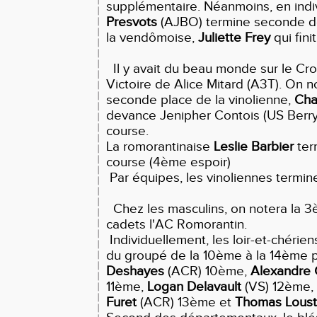
supplémentaire. Néanmoins, en indi
Presvots
(AJBO) termine seconde de 
la vendômoise,
Juliette Frey
qui fini
Il y avait du beau monde sur le Cro
Victoire de Alice Mitard (A3T). On no
seconde place de la vinolienne,
Cha
devance Jenipher Contois (US Berr
course.
La romorantinaise
Leslie Barbier
ter
course (4ème espoir)
Par équipes, les vinoliennes termi
Chez les masculins, on notera la 
cadets l'AC Romorantin.
Individuellement, les loir-et-chériens
du groupé de la 10ème à la 14ème p
Deshayes
(ACR) 10ème,
Alexandre 
11ème,
Logan Delavault
(VS) 12ème,
Furet
(ACR) 13ème et
Thomas Lous