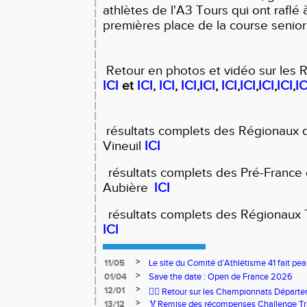
athlètes de l'A3 Tours qui ont raflé 
premières place de la course senio
Retour en photos et vidéo sur les 
ICI
et
ICI
,
ICI
,
ICI
,
ICI
,
ICI
,
ICI
,
ICI
,
ICI
,
IC
résultats complets des Régionaux 
Vineuil
ICI
résultats complets des Pré-France
Aubière
ICI
résultats complets des Régionaux T
ICI
>
11/05
Le site du Comité d’Athlétisme 41 fait pea
>
01/04
Save the date : Open de France 2026
>
12/01
🏃‍♂️ Retour sur les Championnats Départe
>
13/12
🏅Remise des récompenses Challenge Tr