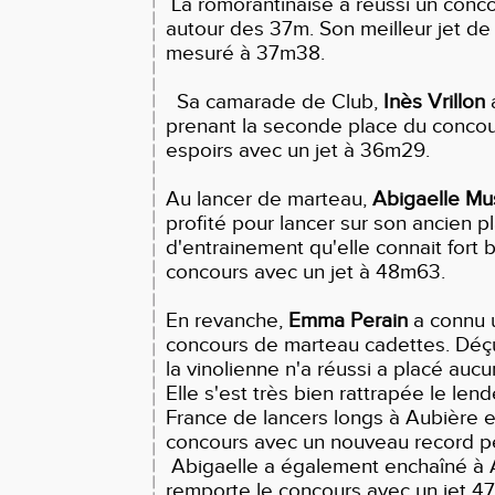
La romorantinaise a réussi un concou
autour des 37m. Son meilleur jet de 
mesuré à 37m38.
Sa camarade de Club,
Inès Vrillon
prenant la seconde place du concou
espoirs avec un jet à 36m29.
Au lancer de marteau,
Abigaelle Mu
profité pour lancer sur son ancien p
d'entrainement qu'elle connait fort b
concours avec un jet à 48m63.
En revanche,
Emma Perain
a connu u
concours de marteau cadettes. Déç
la vinolienne n'a réussi a placé aucu
Elle s'est très bien rattrapée le len
France de lancers longs à Aubière 
concours avec un nouveau record p
Abigaelle a également enchaîné à A
remporte le concours avec un jet 4