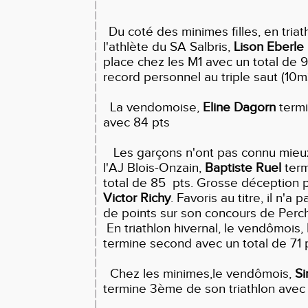
Du coté des minimes filles, en triath
l'athlète du SA Salbris,
Lison Eberle
place chez les M1 avec un total de 
record personnel au triple saut (10
La vendomoise,
Eline Dagorn
term
avec 84 pts
Les garçons n'ont pas connu mieux
l'AJ Blois-Onzain,
Baptiste Ruel
term
total de 85 pts. Grosse déception po
Victor Richy
. Favoris au titre, il n'a
de points sur son concours de Perc
En triathlon hivernal, le vendômois,
termine second avec un total de 71 
Chez les minimes,le vendômois,
S
termine 3ème de son triathlon avec 