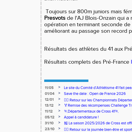
Toujours sur 800m juniors mais fémi
Presvots
de l'AJ Blois-Onzain qui a
opération en terminant seconde de 
améliorant au passage son record p
Résultats des athlètes du 41 aux Pr
Résultats complets des Pré-France
>
11/05
Le site du Comité d’Athlétisme 41 fait pea
>
01/04
Save the date : Open de France 2026
>
12/01
🏃‍♂️ Retour sur les Championnats Départe
>
13/12
🏅Remise des récompenses Challenge Tr
>
11/12
🏃Départementaux de Cross 41🏃
>
05/12
Appel à candidature !
>
31/10
🎽 La saison 2025/2026 de Cross est offi
>
23/10
🧘‍♀️ Retour sur la journée bien-être et spor