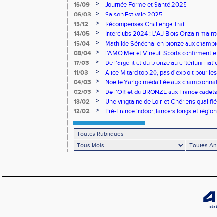
>
16/09
Journée Forme et Santé 2025
>
06/03
Saison Estivale 2025
>
15/12
Récompenses Challenge Trail
>
14/05
Interclubs 2024 : L'AJ Blois Onzain maint
Romorantin en N2B
>
15/04
Mathilde Sénéchal en bronze aux champi
>
08/04
l'AMO Mer et Vineuil Sports confirment et
benjamins
>
17/03
De l'argent et du bronze au critérium nati
>
11/03
Alice Mitard top 20, pas d'exploit pour les
>
04/03
Noelie Yarigo médaillée aux championnat
>
02/03
De l'OR et du BRONZE aux France cadets 
>
18/02
Une vingtaine de Loir-et-Chériens qualifié
>
12/02
Pré-France indoor, lancers longs et régiona