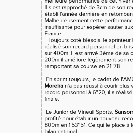
meilleure
performance de cet hiver 
Il s'est rapproché de 3cm de son r
établi l'année dernière en retomba
Malheureusement
cette performance
insuffisante pour espérer sauter a
France.
Toujours coté blésois, le sprinteur
réalisé son record personnel en bris
sur 400m. Il est arrivé 3ème de sa 
200m il améliore légèrement son r
remportant sa course en 21''78.
En sprint toujours, le cadet de l'A
Moreira
n'a pas réussi à courir plus
record personnel à 6''20, il a réalisé
finale.
Le Junior de Vineuil Sports,
Sansom
profité pour établir un nouveau rec
800m en 1'53''51. Ce qui le place à
bilan national.