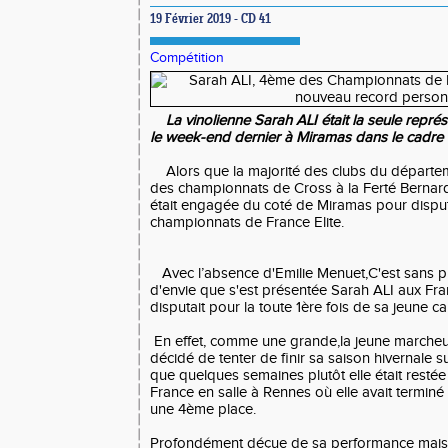
19 Février 2019 - CD 41
Compétition
La vinolienne Sarah ALI était la seule repr
le week-end dernier à Miramas dans le cadre d
Alors que la majorité des clubs du départeme
des championnats de Cross à la Ferté Bernard
était engagée du coté de Miramas pour disput
championnats de France Elite.
Avec l’absence d'Emilie Menuet,C'est sans p
d'envie que s'est présentée Sarah ALI aux Franc
disputait pour la toute 1ère fois de sa jeune car
En effet, comme une grande,la jeune marcheus
décidé de tenter de finir sa saison hivernale 
que quelques semaines plutôt elle était restée
France en salle à Rennes où elle avait termin
une 4ème place.
Profondément déçue de sa performance mais lo