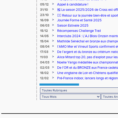
>
05/12
Appel à candidature !
>
31/10
🎽 La saison 2025/2026 de Cross est offi
>
23/10
🧘‍♀️ Retour sur la journée bien-être et spor
>
16/09
Journée Forme et Santé 2025
>
06/03
Saison Estivale 2025
>
15/12
Récompenses Challenge Trail
>
14/05
Interclubs 2024 : L'AJ Blois Onzain maint
Romorantin en N2B
>
15/04
Mathilde Sénéchal en bronze aux champi
>
08/04
l'AMO Mer et Vineuil Sports confirment et
benjamins
>
17/03
De l'argent et du bronze au critérium nati
>
11/03
Alice Mitard top 20, pas d'exploit pour les
>
04/03
Noelie Yarigo médaillée aux championnat
>
02/03
De l'OR et du BRONZE aux France cadets 
>
18/02
Une vingtaine de Loir-et-Chériens qualifié
>
12/02
Pré-France indoor, lancers longs et régiona