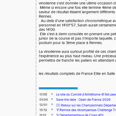
vinolienne s'est donnée une ultime occasion d
Même si encore une fois elle termine 4ème de 
saveur de résultat étaient largement différents
Rennes.
Au delà d'une satisfaction chronométrique a
personnel en 14'01''57, Sarah aurait certainem
des 14'00.
Elle s'est à demi consolée en prenant une peti
junior de la course et pas n'importe laquelle, ce
podium pour la 3ème place à Rennes.
La vinolienne aura surtout profité de ces cha
l'expérience au plus haut niveau. Une précieus
permettra de franchir les paliers en attendant
les résultats complets de France Elite en Salle
>
11/05
Le site du Comité d’Athlétisme 41 fait pea
>
01/04
Save the date : Open de France 2026
>
12/01
🏃‍♂️ Retour sur les Championnats Départe
>
13/12
🏅Remise des récompenses Challenge Tr
>
11/12
🏃Départementaux de Cross 41🏃