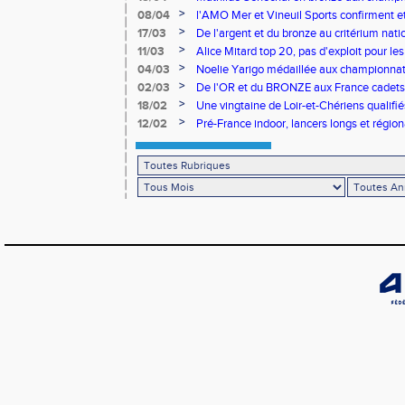
>
08/04
l'AMO Mer et Vineuil Sports confirment et
benjamins
>
17/03
De l'argent et du bronze au critérium nati
>
11/03
Alice Mitard top 20, pas d'exploit pour les
>
04/03
Noelie Yarigo médaillée aux championnat
>
02/03
De l'OR et du BRONZE aux France cadets 
>
18/02
Une vingtaine de Loir-et-Chériens qualifié
>
12/02
Pré-France indoor, lancers longs et régiona