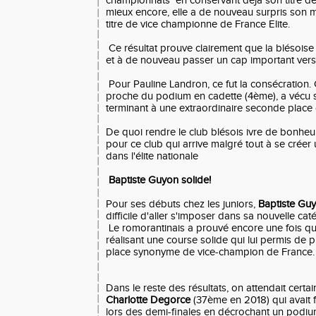
championnats en conservant déjà son titre d
mieux encore, elle a de nouveau surpris son 
titre de vice championne de France Elite.
Ce résultat prouve clairement que la blésoise
et à de nouveau passer un cap important vers 
Pour Pauline Landron, ce fut la consécration. C
proche du podium en cadette (4ème), a vécu 
terminant à une extraordinaire seconde place 
De quoi rendre le club blésois ivre de bonheur
pour ce club qui arrive malgré tout à se créer
dans l'élite nationale
Baptiste Guyon solide!
Pour ses débuts chez les juniors,
Baptiste Gu
difficile d'aller s'imposer dans sa nouvelle cat
Le romorantinais a prouvé encore une fois qu'il
réalisant une course solide qui lui permis de
place synonyme de vice-champion de France.
Dans le reste des résultats, on attendait cert
Charlotte Degorce
(37ème en 2018) qui avait f
lors des demi-finales en décrochant un podi