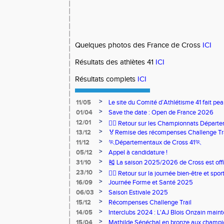
Quelques photos des France de Cross
ICI
Résultats des athlètes 41
ICI
Résultats complets
ICI
>
11/05
Le site du Comité d’Athlétisme 41 fait pea
>
01/04
Save the date : Open de France 2026
>
12/01
🏃‍♂️ Retour sur les Championnats Départe
>
13/12
🏅Remise des récompenses Challenge Tr
>
11/12
🏃Départementaux de Cross 41🏃
>
05/12
Appel à candidature !
>
31/10
🎽 La saison 2025/2026 de Cross est offi
>
23/10
🧘‍♀️ Retour sur la journée bien-être et spor
>
16/09
Journée Forme et Santé 2025
>
06/03
Saison Estivale 2025
>
15/12
Récompenses Challenge Trail
>
14/05
Interclubs 2024 : L'AJ Blois Onzain maint
Romorantin en N2B
>
15/04
Mathilde Sénéchal en bronze aux champi