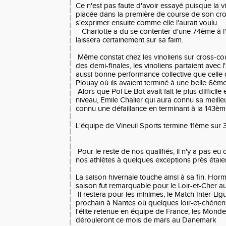
Ce n'est pas faute d'avoir essayé puisque la v
placée dans la première de course de son cro
s'exprimer ensuite comme elle l'aurait voulu.
Charlotte a du se contenter d'une 74ème à l'a
laissera certainement sur sa faim.
Même constat chez les vinoliens sur cross-co
des demi-finales, les vinoliens partaient avec l
aussi bonne performance collective que celle 
Plouay où ils avaient terminé à une belle 6èm
Alors que Pol Le Bot avait fait le plus difficil
niveau, Emile Chalier qui aura connu sa meille
connu une défaillance en terminant à la 143èm
L'équipe de Vineuil Sports termine 11ème sur 
Pour le reste de nos qualifiés, il n'y a pas eu
nos athlètes à quelques exceptions près étaien
La saison hivernale touche ainsi à sa fin. Horm
saison fut remarquable pour le Loir-et-Cher a
Il restera pour les minimes, le Match Inter-Li
prochain à Nantes où quelques loir-et-chérie
l'élite retenue en équipe de France, les Mond
dérouleront ce mois de mars au Danemark