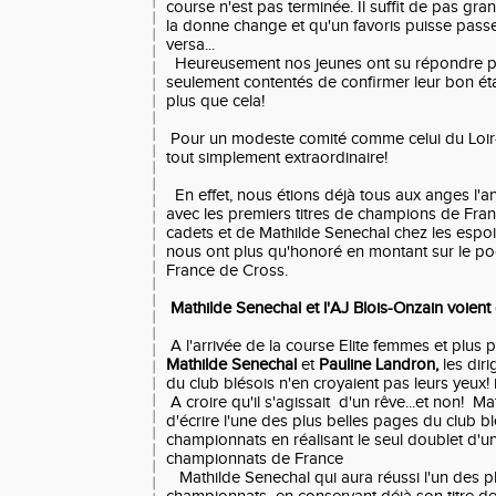
course n'est pas terminée. Il suffit de pas gr
la donne change et qu'un favoris puisse passer
versa...
Heureusement nos jeunes ont su répondre pr
seulement contentés de confirmer leur bon ét
plus que cela!
Pour un modeste comité comme celui du Loir-et
tout simplement extraordinaire!
En effet, nous étions déjà tous aux anges l'a
avec les premiers titres de champions de Fra
cadets et de Mathilde Senechal chez les espoirs
nous ont plus qu'honoré en montant sur le po
France de Cross.
Mathilde Senechal et l'AJ Blois-Onzain voient
A l'arrivée de la course Elite femmes et plus 
Mathilde Senechal
et
Pauline Landron,
les diri
du club blésois n'en croyaient pas leurs yeux! 
A croire qu'il s'agissait d'un rêve...et non! Ma
d'écrire l'une des plus belles pages du club b
championnats en réalisant le seul doublet d'u
championnats de France
Mathilde Senechal qui aura réussi l'un des p