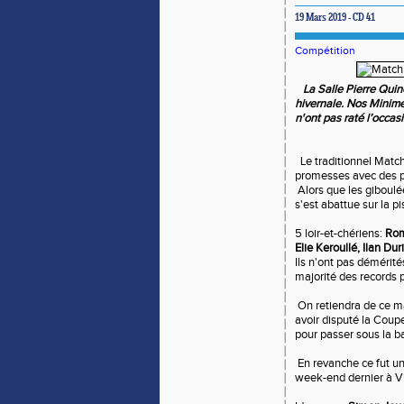
19 Mars 2019 - CD 41
Compétition
La Salle Pierre Quino
hivernale. Nos Minimes
n'ont pas raté l’occas
Le traditionnel Matc
promesses avec des p
Alors que les giboulée
s'est abattue sur la pi
5 loir-et-chériens:
Rom
Elie Keroullé,
Ilan Dur
Ils n'ont pas démérité
majorité des records 
On retiendra de ce ma
avoir disputé la Coup
pour passer sous la b
En revanche ce fut u
week-end dernier à Vit