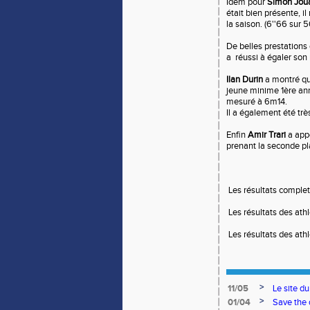
Idem pour
Simon Jo
était bien présente, i
la saison. (6''66 sur
De belles prestations
a
réussi à égaler son
Ilan Durin
a montré qu'
jeune minime 1ère ann
mesuré à 6m14.
Il a également été trè
Enfin
Amir Trari
a appo
prenant la seconde pl
Les résultats comple
Les résultats des ath
Les résultats des ath
>
11/05
Le site d
>
01/04
Save the 