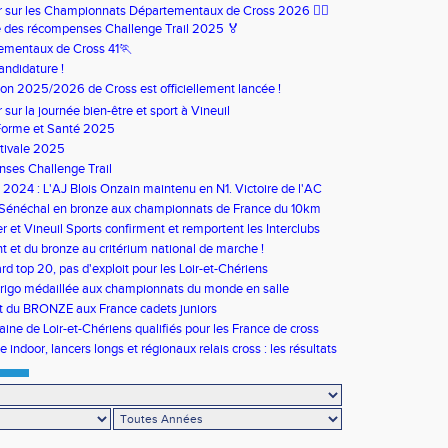
our sur les Championnats Départementaux de Cross 2026 🏃‍♀️
 des récompenses Challenge Trail 2025 🏅
ementaux de Cross 41🏃
andidature !
son 2025/2026 de Cross est officiellement lancée !
ur sur la journée bien-être et sport à Vineuil
Forme et Santé 2025
tivale 2025
ses Challenge Trail
s 2024 : L'AJ Blois Onzain maintenu en N1. Victoire de l'AC
in en N2B
 Sénéchal en bronze aux championnats de France du 10km
 et Vineuil Sports confirment et remportent les Interclubs
s
nt et du bronze au critérium national de marche !
rd top 20, pas d'exploit pour les Loir-et-Chériens
rigo médaillée aux championnats du monde en salle
t du BRONZE aux France cadets juniors
aine de Loir-et-Chériens qualifiés pour les France de cross
 indoor, lancers longs et régionaux relais cross : les résultats