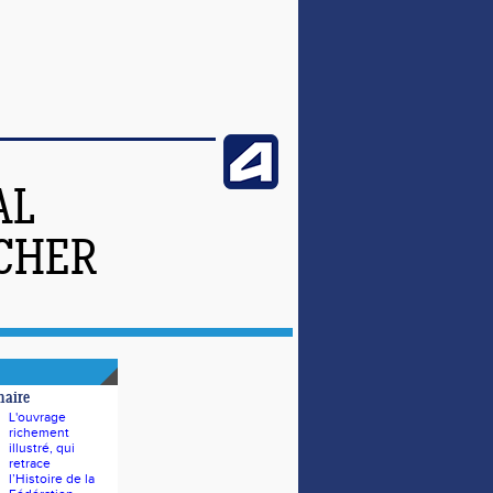
AL
-CHER
naire
L'ouvrage
richement
illustré, qui
retrace
l’Histoire de la