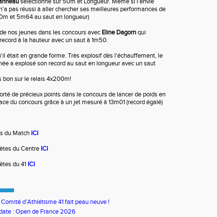
uanneau
sélectionné sur 50m et Longueur. Même si l'envie
l n'a pas réussi à aller chercher ses meilleures performances de
 50m et 5m64 au saut en longueur)
 de nos jeunes dans les concours avec
Eline Dagorn
qui
 record à la hauteur avec un saut à 1m50.
il était en grande forme. Très explosif dès l'échauffement, le
ée a explosé son record au saut en longueur avec un saut
s bon sur le relais 4x200m!
rté de précieux points dans le concours de lancer de poids en
ace du concours grâce à un jet mesuré à 13m01 (record égalé)
ts du Match
ICI
lètes du Centre
ICI
lètes du 41
ICI
u Comité d’Athlétisme 41 fait peau neuve !
date : Open de France 2026