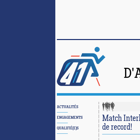
D'
ACTUALITÉS
Match Inter
ENGAGEMENTS
de record!
QUALIFIÉ(E)S