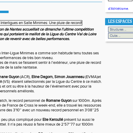
d'Athlétisme.
LES ESPACES
n de Nantes accueillait ce dimanche l'ultime compétition
 qui portaient le maillot de la Ligue du Centre Val de Loire
ion de revenir avec de belles performances.
h Inter-Ligue Minimes a comme son habitude tenu toutes ses
erformances de très bon niveau.
s de mars se faisaient sentir à l'extérieur, une pluie de record
ste de la salle nantaise.
ane Guyon
(ACR),
Eline Dagorn,
Simon Jouanneau
(EVMA)et
in
(VS) étaient sélectionnés par la Ligue du Centre à ce match.
s et ont su être à la hauteur de l’événement avec pour la
personnels améliorés.
tch, le record personnel de
Romane Guyon
sur 1000m. Après
e de France de Cross le week-end, elle a trouvé les ressources
arre des 3'10'' avec un nouveau record personnel en 3'08''25
n peu plus compliqué pour
Elie Keroullé
présent lui aussi le
tel. Il n'a pas réussi à faire mieux de 2'57''77 sur 1000m