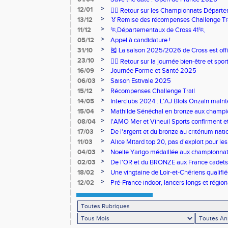
>
12/01
🏃‍♂️ Retour sur les Championnats Départe
>
13/12
🏅Remise des récompenses Challenge Tr
>
11/12
🏃Départementaux de Cross 41🏃
>
05/12
Appel à candidature !
>
31/10
🎽 La saison 2025/2026 de Cross est offi
>
23/10
🧘‍♀️ Retour sur la journée bien-être et spor
>
16/09
Journée Forme et Santé 2025
>
06/03
Saison Estivale 2025
>
15/12
Récompenses Challenge Trail
>
14/05
Interclubs 2024 : L'AJ Blois Onzain maint
Romorantin en N2B
>
15/04
Mathilde Sénéchal en bronze aux champi
>
08/04
l'AMO Mer et Vineuil Sports confirment et
benjamins
>
17/03
De l'argent et du bronze au critérium nati
>
11/03
Alice Mitard top 20, pas d'exploit pour les
>
04/03
Noelie Yarigo médaillée aux championnat
>
02/03
De l'OR et du BRONZE aux France cadets 
>
18/02
Une vingtaine de Loir-et-Chériens qualifié
>
12/02
Pré-France indoor, lancers longs et régiona