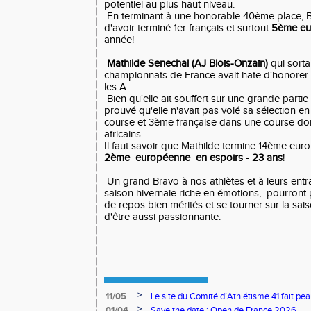
potentiel au plus haut niveau.
En terminant à une honorable 40ème place, Ba
d'avoir terminé 1er français et surtout
5ème eu
année!
Mathilde Senechal (AJ Blois-Onzain)
qui sorta
championnats de France avait hate d'honorer 
les A
Bien qu'elle ait souffert sur une grande partie
prouvé qu'elle n'avait pas volé sa sélection e
course et 3ème française dans une course dom
africains.
Il faut savoir que Mathilde termine 14ème eur
2ème européenne en espoirs - 23 ans
!
Un grand Bravo à nos athlètes et à leurs entr
saison hivernale riche en émotions, pourront 
de repos bien mérités et se tourner sur la sais
d'être aussi passionnante.
>
11/05
Le site du Comité d’Athlétisme 41 fait pea
>
01/04
Save the date : Open de France 2026