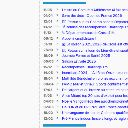
>
11/05
Le site du Comité d’Athlétisme 41 fait pea
>
01/04
Save the date : Open de France 2026
>
12/01
🏃‍♂️ Retour sur les Championnats Départe
>
13/12
🏅Remise des récompenses Challenge Tr
>
11/12
🏃Départementaux de Cross 41🏃
>
05/12
Appel à candidature !
>
31/10
🎽 La saison 2025/2026 de Cross est offi
>
23/10
🧘‍♀️ Retour sur la journée bien-être et spor
>
16/09
Journée Forme et Santé 2025
>
06/03
Saison Estivale 2025
>
15/12
Récompenses Challenge Trail
>
14/05
Interclubs 2024 : L'AJ Blois Onzain maint
Romorantin en N2B
>
15/04
Mathilde Sénéchal en bronze aux champi
>
08/04
l'AMO Mer et Vineuil Sports confirment et
benjamins
>
17/03
De l'argent et du bronze au critérium nati
>
11/03
Alice Mitard top 20, pas d'exploit pour les
>
04/03
Noelie Yarigo médaillée aux championnat
>
02/03
De l'OR et du BRONZE aux France cadets 
>
18/02
Une vingtaine de Loir-et-Chériens qualifié
>
12/02
Pré-France indoor, lancers longs et régiona