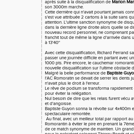
après suite à la disqualification de
Marion Man
son 3000m marche.
Cette dernière qui n'avait pourtant jamais co
s'est vue attribuée 2 cartons à la suite sans qu
attention. L'ultime sanction synonyme de disqu
dans la dernière ligne droite alors quelle se dir
nouveau record personnel, ne comprenant pas c
franchit tout de même la ligne d'arrivée dans 
à 13'40''
Avec cette disqualification, Richard Ferrand sa
passer une journée difficile en partant avec 
1000 pts. Pire encore, le cauchemar romorant
nouvelle disqualification sur l'ultime obstacle 
Malgré la belle performance de
Baptiste Guy
l'AC Romoratin se devait de serrer les dents ju
n'avait plus le droit à l'erreur.
Le rêve de podium se transforma rapidement
pour éviter la relégation.
Nul besoin de dire que les relais furent vécu
et d'angoisse.
Baptiste Guyon sonna la révolte sur 4x400m e
spectaculaire remontée.
Au final, avec un meilleur total par rapport au
Romorantin à éviter le pire en prenant la 7ème
de ce match synonyme de maintien. Un grand