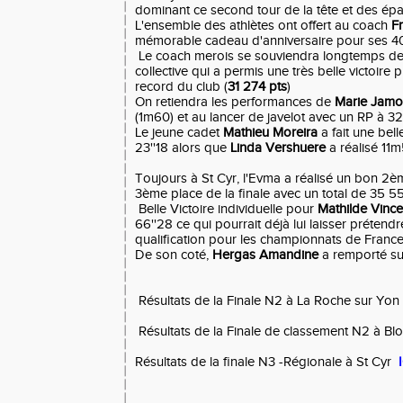
dominant ce second tour de la tête et des ép
L'ensemble des athlètes ont offert au coach
F
mémorable cadeau d'anniversaire pour ses 40
Le coach merois se souviendra longtemps de 
collective qui a permis une très belle victoire p
record du club (
31 274 pts
)
On retiendra les performances de
Marie Jam
(1m60) et au lancer de javelot avec un RP à 3
Le jeune cadet
Mathieu Moreira
a fait une bel
23''18 alors que
Linda Vershuere
a réalisé 11m
Toujours à St Cyr, l'Evma a réalisé un bon 2è
3ème place de la finale avec un total de 35 5
Belle Victoire individuelle pour
Mathilde Vince
66''28 ce qui pourrait déjà lui laisser prétend
qualification pour les championnats de Franc
De son coté,
Hergas Amandine
a remporté s
Résultats de la Finale N2 à La Roche sur Yon
Résultats de la Finale de classement N2 à Bl
Résultats de la finale N3 -Régionale à St Cyr