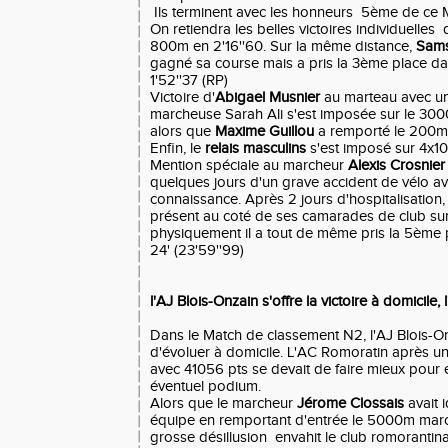
Ils terminent avec les honneurs 5ème de ce Ma
On retiendra les belles victoires individuelles
800m en 2'16''60. Sur la même distance,
Sam
gagné sa course mais a pris la 3ème place da
1'52''37 (RP)
Victoire d'
Abigael Musnier
au marteau avec un
marcheuse Sarah Ali s'est imposée sur le 300
alors que
Maxime Guillou
a remporté le 200m 
Enfin, le
relais masculins
s'est imposé sur 4x1
Mention spéciale au marcheur
Alexis Crosnier
quelques jours d'un grave accident de vélo a
connaissance. Après 2 jours d'hospitalisation, 
présent au coté de ses camarades de club s
physiquement il a tout de même pris la 5ème 
24' (23'59''99)
l'AJ Blois-Onzain s'offre la victoire à domicile,
Dans le Match de classement N2, l'AJ Blois-On
d'évoluer à domicile. L'AC Romoratin après un 
avec 41056 pts se devait de faire mieux pour
éventuel podium.
Alors que le marcheur
Jérome Clossais
avait 
équipe en remportant d'entrée le 5000m mar
grosse désillusion envahit le club romorantin