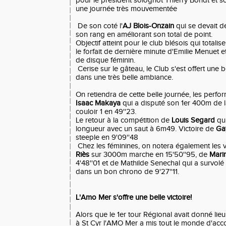
pour le président solognot Thierry Bondt et s
une journée très mouvementée
De son coté l'
AJ Blois-Onzain
qui se devait de
son rang en améliorant son total de point.
Objectif atteint pour le club blésois qui totalis
le forfait de dernière minute d'Emilie Menuet e
de disque féminin.
Cerise sur le gâteau, le Club s'est offert une b
dans une très belle ambiance.
On retiendra de cette belle journée, les perfo
Isaac Makaya
qui a disputé son 1er 400m de l
couloir 1 en 49''23.
Le retour à la compétition de
Louis Segard
qu
longueur avec un saut à 6m49. Victoire de
Gay
steeple en 9'09''48
Chez les féminines, on notera également les v
Riès
sur 3000m marche en 15'50''95, de
Mari
4'48''01 et de Mathilde Senechal qui a survolé
dans un bon chrono de 9'27''11.
L'Amo Mer s'offre une belle victoire!
Alors que le 1er tour Régional avait donné lieu
à St Cyr l'AMO Mer a mis tout le monde d'acco