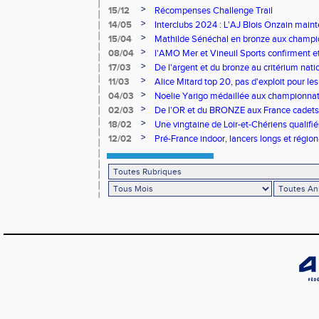
>
15/12
Récompenses Challenge Trail
>
14/05
Interclubs 2024 : L'AJ Blois Onzain maint
Romorantin en N2B
>
15/04
Mathilde Sénéchal en bronze aux champi
>
08/04
l'AMO Mer et Vineuil Sports confirment et
benjamins
>
17/03
De l'argent et du bronze au critérium nati
>
11/03
Alice Mitard top 20, pas d'exploit pour les
>
04/03
Noelie Yarigo médaillée aux championnat
>
02/03
De l'OR et du BRONZE aux France cadets 
>
18/02
Une vingtaine de Loir-et-Chériens qualifié
>
12/02
Pré-France indoor, lancers longs et régiona