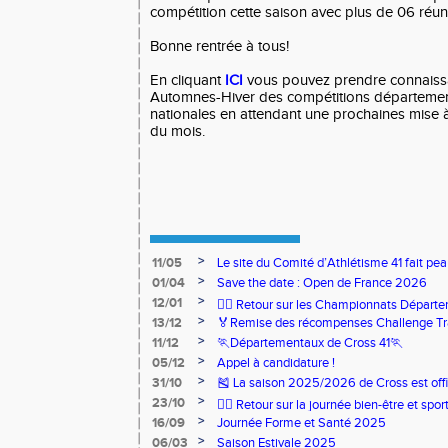
compétition cette saison avec plus de 06 réun
Bonne rentrée à tous!
En cliquant
ICI
vous pouvez prendre connaissa
Automnes-Hiver des compétitions département
nationales en attendant une prochaines mise à 
du mois.
>
11/05
Le site du Comité d’Athlétisme 41 fait pea
>
01/04
Save the date : Open de France 2026
>
12/01
🏃‍♂️ Retour sur les Championnats Départe
>
13/12
🏅Remise des récompenses Challenge Tr
>
11/12
🏃Départementaux de Cross 41🏃
>
05/12
Appel à candidature !
>
31/10
🎽 La saison 2025/2026 de Cross est offi
>
23/10
🧘‍♀️ Retour sur la journée bien-être et spor
>
16/09
Journée Forme et Santé 2025
>
06/03
Saison Estivale 2025