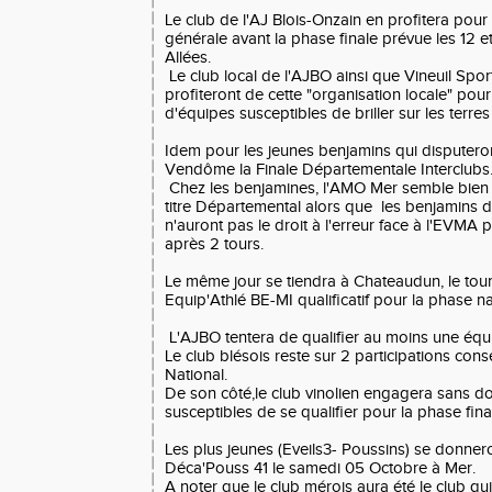
Le club de l'AJ Blois-Onzain en profitera pour 
générale avant la phase finale prévue les 12 
Allées.
Le club local de l'AJBO ainsi que Vineuil Spor
profiteront de cette "organisation locale" pou
d'équipes susceptibles de briller sur les terres
Idem pour les jeunes benjamins qui disputero
Vendôme la Finale Départementale Interclubs
Chez les benjamines, l'AMO Mer semble bien 
titre Départemental alors que les benjamins d
n'auront pas le droit à l'erreur face à l'EVMA
après 2 tours.
Le même jour se tiendra à Chateaudun, le to
Equip'Athlé BE-MI qualificatif pour la phase na
L'AJBO tentera de qualifier au moins une éq
Le club blésois reste sur 2 participations con
National.
De son côté,le club vinolien engagera sans do
susceptibles de se qualifier pour la phase fina
Les plus jeunes (Eveils3- Poussins) se donne
Déca'Pouss 41 le samedi 05 Octobre à Mer.
A noter que le club mérois aura été le club qui 