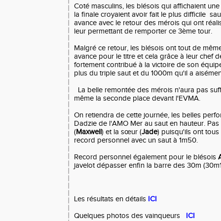
Coté masculins, les blésois qui affichaient un
la finale croyaient avoir fait le plus difficile sa
avance avec le retour des mérois qui ont réal
leur permettant de remporter ce 3ème tour.
Malgré ce retour, les blésois ont tout de même
avance pour le titre et cela grâce à leur chef de
fortement contribué à la victoire de son équip
plus du triple saut et du 1000m qu'il a aisém
La belle remontée des mérois n'aura pas suffit,
même la seconde place devant l'EVMA.
On retiendra de cette journée, les belles perf
Dadzie de l'AMO Mer au saut en hauteur. Pas d
(
Maxwell
) et la sœur (
Jade
) puisqu'ils ont tou
record personnel avec un saut à 1m50.
Record personnel également pour le blésois
javelot dépasser enfin la barre des 30m (30m1
Les résultats en détails
ICI
Quelques photos des vainqueurs
ICI