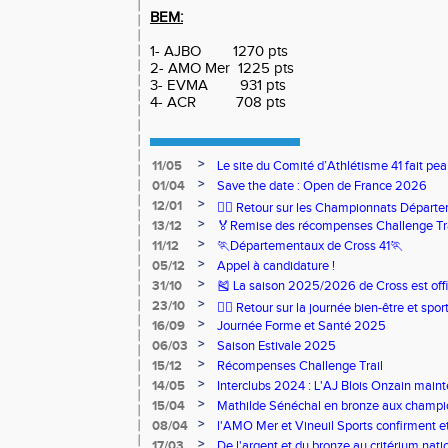
BEM:
1- AJBO 1270 pts
2- AMO Mer 1225 pts
3- EVMA 931 pts
4- ACR 708 pts
>
11/05
Le site du Comité d’Athlétisme 41 fait pea
>
01/04
Save the date : Open de France 2026
>
12/01
🏃‍♂️ Retour sur les Championnats Départe
>
13/12
🏅Remise des récompenses Challenge Tr
>
11/12
🏃Départementaux de Cross 41🏃
>
05/12
Appel à candidature !
>
31/10
🎽 La saison 2025/2026 de Cross est offi
>
23/10
🧘‍♀️ Retour sur la journée bien-être et spor
>
16/09
Journée Forme et Santé 2025
>
06/03
Saison Estivale 2025
>
15/12
Récompenses Challenge Trail
>
14/05
Interclubs 2024 : L'AJ Blois Onzain maint
Romorantin en N2B
>
15/04
Mathilde Sénéchal en bronze aux champi
>
08/04
l'AMO Mer et Vineuil Sports confirment et
benjamins
>
17/03
De l'argent et du bronze au critérium nati