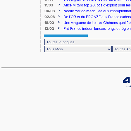
>
11/03
Alice Mitard top 20, pas d'exploit pour les
>
04/03
Noelie Yarigo médaillée aux championnat
>
02/03
De l'OR et du BRONZE aux France cadets 
>
18/02
Une vingtaine de Loir-et-Chériens qualifié
>
12/02
Pré-France indoor, lancers longs et régiona