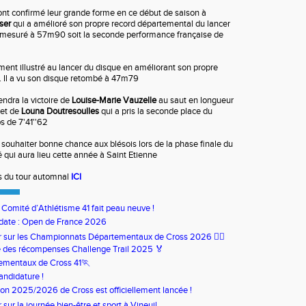
ont confirmé leur grande forme en ce début de saison à
ser
qui a amélioré son propre record départemental du lancer
t mesuré à 57m90 soit la seconde performance française de
ment illustré au lancer du disque en améliorant son propre
. Il a vu son disque retombé à 47m79
iendra la victoire de
Louise-Marie Vauzelle
au saut en longueur
 et de
Louna Doutresoulles
qui a pris la seconde place du
 de 7'41''62
à souhaiter bonne chance aux blésois lors de la phase finale du
 qui aura lieu cette année à Saint Etienne
ts du tour automnal
ICI
u Comité d’Athlétisme 41 fait peau neuve !
date : Open de France 2026
our sur les Championnats Départementaux de Cross 2026 🏃‍♀️
 des récompenses Challenge Trail 2025 🏅
ementaux de Cross 41🏃
andidature !
son 2025/2026 de Cross est officiellement lancée !
ur sur la journée bien-être et sport à Vineuil