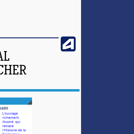
AL
-CHER
naire
L'ouvrage
richement
illustré, qui
retrace
l’Histoire de la