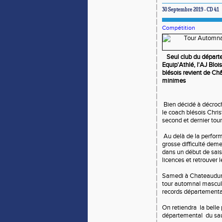
30 Septembre 2019 - CD 41
Compétition
Seul club du départ
Equip'Athlé, l'AJ Bloi
blésois revient de Ch
minimes
Bien décidé à décroch
le coach blésois Chri
second et dernier tour 
Au delà de la perform
grosse difficulté dem
dans un début de sais
licences et retrouver 
Samedi à Chateaudun, 
tour automnal masculi
records départementa
On retiendra la bell
départemental du sau