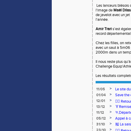
Les lanceurs blésois 
l'image de
Maël Dilas
de javelot avec un je
l'année.
Amir Trari
s'est égale
record départemental
Chez les filles, on ret
avec un saut à 5m06
2000m dans un temps
Il nous reste plus qu'
Challenge Equip'Athlé
Les résultats comple
>
11/05
Le site d
>
01/04
Save the 
>
12/01
🏃‍♂️ Ret
>
13/12
🏅Remise
>
11/12
🏃Départ
>
05/12
Appel à c
>
31/10
🎽 La sai
>
23/10
🧘‍♀️ Reto