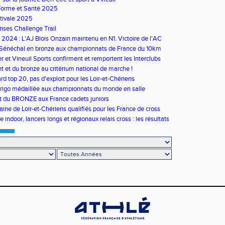
Forme et Santé 2025
tivale 2025
ses Challenge Trail
s 2024 : L'AJ Blois Onzain maintenu en N1. Victoire de l'AC
in en N2B
 Sénéchal en bronze aux championnats de France du 10km
 et Vineuil Sports confirment et remportent les Interclubs
s
nt et du bronze au critérium national de marche !
rd top 20, pas d'exploit pour les Loir-et-Chériens
rigo médaillée aux championnats du monde en salle
t du BRONZE aux France cadets juniors
aine de Loir-et-Chériens qualifiés pour les France de cross
 indoor, lancers longs et régionaux relais cross : les résultats