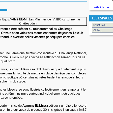
d'Athlétisme.
LES ESPACES
ement à etre présent au tour automnal du Challenge
s-Onzain a fait valoir ses atouts en termes de jeunes. Le club
âteaudun avec de belles victoires par équipes chez les
er une 3ème qualification consécutive au Challenge National,
stophe Duvoux n'a pas caché sa satisfaction samedi lors de ce
qualificatif.
ance, le coach blésois se doit d'avouer que finalement la plus
eure dans la faculté de mettre en place des équipes complètes
on chaotique où certains athlètes tardent à renouveler leurs
le chemin du stade...
les blésois se sont illustrés collectivement en remportant le
ns et féminins mais surtout individuellement où quelques
ux sont tombés.
e performance de
Aymane EL Massaudi
qui a amélioré le record
t en hauteur vieux de presque 30 ans grâce à un saut à 1m87