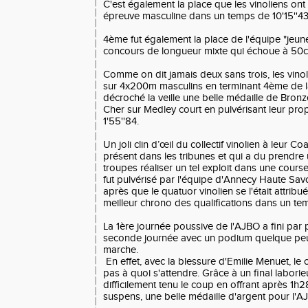
C'est également la place que les vinoliens on
épreuve masculine dans un temps de 10'15''4
4ème fut également la place de l'équipe "jeun
concours de longueur mixte qui échoue à 50
Comme on dit jamais deux sans trois, les vinol
sur 4x200m masculins en terminant 4ème de la
décroché la veille une belle médaille de Bronze,
Cher sur Medley court en pulvérisant leur pro
1'55''84.
Un joli clin d’œil du collectif vinolien à leur C
présent dans les tribunes et qui a du prendre u
troupes réaliser un tel exploit dans une cours
fut pulvérisé par l'équipe d'Annecy Haute Savo
après que le quatuor vinolien se l'était attribué
meilleur chrono des qualifications dans un te
La 1ère journée poussive de l'AJBO a fini par
seconde journée avec un podium quelque peu i
marche.
En effet, avec la blessure d'Emilie Menuet, le c
pas à quoi s'attendre. Grâce à un final laborieux
difficilement tenu le coup en offrant après 1h
suspens, une belle médaille d'argent pour l'AJ