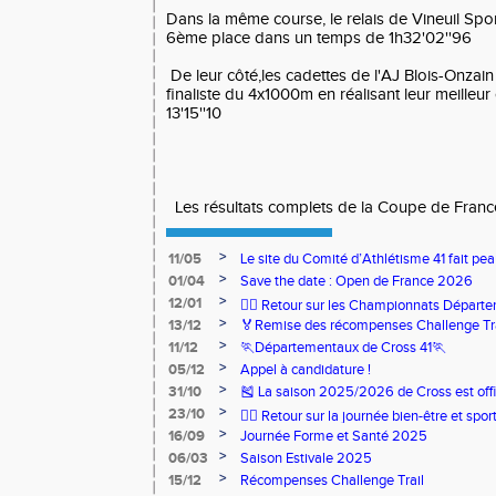
Dans la même course, le relais de Vineuil Spo
6ème place dans un temps de 1h32'02''96
De leur côté,les cadettes de l'AJ Blois-Onzai
finaliste du 4x1000m en réalisant leur meilleu
13'15''10
Les résultats complets de la Coupe de Fran
>
11/05
Le site du Comité d’Athlétisme 41 fait pea
>
01/04
Save the date : Open de France 2026
>
12/01
🏃‍♂️ Retour sur les Championnats Départe
>
13/12
🏅Remise des récompenses Challenge Tr
>
11/12
🏃Départementaux de Cross 41🏃
>
05/12
Appel à candidature !
>
31/10
🎽 La saison 2025/2026 de Cross est offi
>
23/10
🧘‍♀️ Retour sur la journée bien-être et spor
>
16/09
Journée Forme et Santé 2025
>
06/03
Saison Estivale 2025
>
15/12
Récompenses Challenge Trail