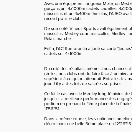
Avec une équipe en Longueur Mixte, un Medley
garçons,un 4x1000m cadets-cadettes, 4x200m
masculins et un 4x400m féminins, l'AJBO avai
record pour le club.
De son coté, Vineuil Sports avait également 
masculins, Medley court masculins, Medley Lon
Relais marche.
Enfin, l'AC Romorantin a joué sa carte "jeunes
cadets sur 4x1000m
Du coté des résultats, même si nos chances de
réelles, nos clubs ont du faire face à un nivea
supérieur à ce qu'on attendait. Entre les bilans
jour J il y a des fois de sacrées surprises.
Ce fut le cas avec le Medley long féminins de 
jusqu'ici la meilleure performance des engagés
podium en prenant la 4ème place de la final
11'56''51.
Dans la même course, les vinoliennes améliore
décrochant une belle 6ème place en 12'26''16