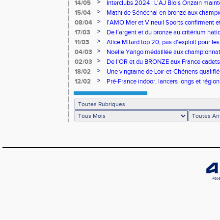
>
14/05
Interclubs 2024 : L'AJ Blois Onzain maint
Romorantin en N2B
>
15/04
Mathilde Sénéchal en bronze aux champi
>
08/04
l'AMO Mer et Vineuil Sports confirment et
benjamins
>
17/03
De l'argent et du bronze au critérium nati
>
11/03
Alice Mitard top 20, pas d'exploit pour les
>
04/03
Noelie Yarigo médaillée aux championnat
>
02/03
De l'OR et du BRONZE aux France cadets 
>
18/02
Une vingtaine de Loir-et-Chériens qualifié
>
12/02
Pré-France indoor, lancers longs et régiona