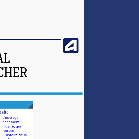
AL
-CHER
naire
L'ouvrage
richement
illustré, qui
retrace
l’Histoire de la