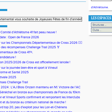
d'Athlétisme.
LES ESPACES
u Comité d’Athlétisme 41 fait peau neuve !
date : Open de France 2026
our sur les Championnats Départementaux de Cross 2026 🏃‍♀️
 des récompenses Challenge Trail 2025 🏅
ementaux de Cross 41🏃
andidature !
son 2025/2026 de Cross est officiellement lancée !
ur sur la journée bien-être et sport à Vineuil
Forme et Santé 2025
tivale 2025
ses Challenge Trail
s 2024 : L'AJ Blois Onzain maintenu en N1. Victoire de l'AC
in en N2B
 Sénéchal en bronze aux championnats de France du 10km
 et Vineuil Sports confirment et remportent les Interclubs
s
nt et du bronze au critérium national de marche !
rd top 20, pas d'exploit pour les Loir-et-Chériens