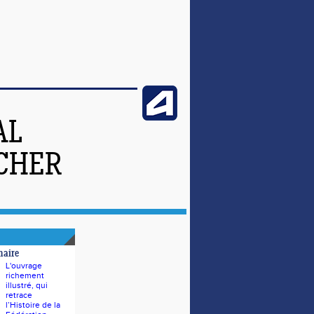
AL
-CHER
naire
L'ouvrage
richement
illustré, qui
retrace
l’Histoire de la