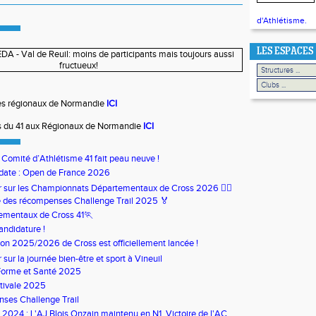
d'Athlétisme.
LES ESPACES
es régionaux de Normandie
ICI
es du 41 aux Régionaux de Normandie
ICI
u Comité d’Athlétisme 41 fait peau neuve !
date : Open de France 2026
our sur les Championnats Départementaux de Cross 2026 🏃‍♀️
 des récompenses Challenge Trail 2025 🏅
ementaux de Cross 41🏃
andidature !
son 2025/2026 de Cross est officiellement lancée !
ur sur la journée bien-être et sport à Vineuil
Forme et Santé 2025
tivale 2025
ses Challenge Trail
s 2024 : L'AJ Blois Onzain maintenu en N1. Victoire de l'AC