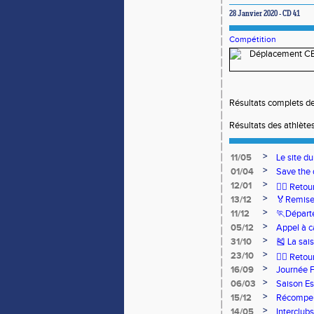
28 Janvier 2020 - CD 41
Compétition
Résultats complets d
Résultats des athlèt
>
11/05
Le site d
>
01/04
Save the 
>
12/01
🏃‍♂️ Ret
>
13/12
🏅Remise
>
11/12
🏃Départ
>
05/12
Appel à c
>
31/10
🎽 La sai
>
23/10
🧘‍♀️ Reto
>
16/09
Journée 
>
06/03
Saison Es
>
15/12
Récompen
>
14/05
Interclub