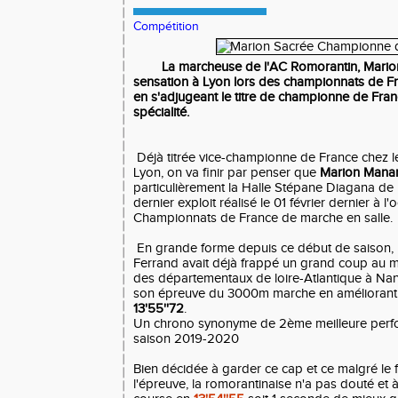
Compétition
La marcheuse de l'AC Romorantin, Marion
sensation à Lyon lors des championnats de F
en s'adjugeant le titre de championne de Fran
spécialité.
Déjà titrée vice-championne de France chez les
Lyon, on va finir par penser que
Marion Manar
particulièrement la Halle Stépane Diagana de 
dernier exploit réalisé le 01 février dernier à l
Championnats de France de marche en salle.
En grande forme depuis ce début de saison, l
Ferrand avait déjà frappé un grand coup au 
des départementaux de loire-Atlantique à Nant
son épreuve du 3000m marche en améliorant 
13'55''72
.
Un chrono synonyme de 2ème meilleure perfo
saison 2019-2020
Bien décidée à garder ce cap et ce malgré le fai
l'épreuve, la romorantinaise n'a pas douté et à