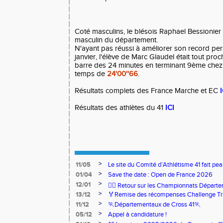
Coté masculins, le blésois Raphael Bessionier 
masculin du département.
N'ayant pas réussi à améliorer son record pe
janvier, l'élève de Marc Glaudel était tout pro
barre des 24 minutes en terminant 9ème chez
temps de
24'00''66
.
Résultats complets des France Marche et EC
I
Résultats des athlètes du 41
ICI
>
11/05
Le site du Comité d’Athlétisme 41 fait pea
>
01/04
Save the date : Open de France 2026
>
12/01
🏃‍♂️ Retour sur les Championnats Départe
>
13/12
🏅Remise des récompenses Challenge Tr
>
11/12
🏃Départementaux de Cross 41🏃
>
05/12
Appel à candidature !