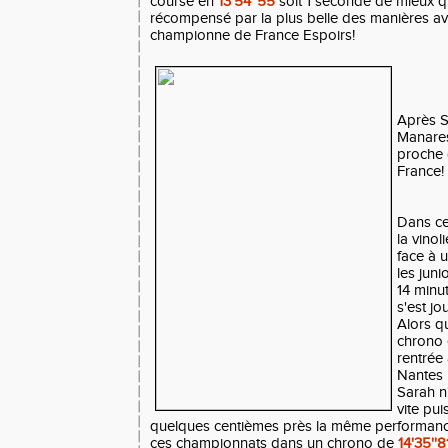
course en
13'54''55
soit 1 seconde de mieux q
récompensé par la plus belle des manières ave
championne de France Espoirs!
Après S
Manares
proche 
France!
Dans c
la vino
face à 
les juni
14 minu
s'est jo
Alors qu
chrono 
rentrée
Nantes l
Sarah n'
vite pui
quelques centièmes près la même performanc
ces championnats dans un chrono de
14'35''8