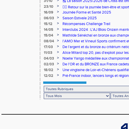
>
31/10
🎽 La saison 2025/2026 de Cross est offi
>
23/10
🧘‍♀️ Retour sur la journée bien-être et spor
>
16/09
Journée Forme et Santé 2025
>
06/03
Saison Estivale 2025
>
15/12
Récompenses Challenge Trail
>
14/05
Interclubs 2024 : L'AJ Blois Onzain maint
Romorantin en N2B
>
15/04
Mathilde Sénéchal en bronze aux champi
>
08/04
l'AMO Mer et Vineuil Sports confirment et
benjamins
>
17/03
De l'argent et du bronze au critérium nati
>
11/03
Alice Mitard top 20, pas d'exploit pour les
>
04/03
Noelie Yarigo médaillée aux championnat
>
02/03
De l'OR et du BRONZE aux France cadets 
>
18/02
Une vingtaine de Loir-et-Chériens qualifié
>
12/02
Pré-France indoor, lancers longs et régiona