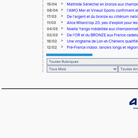
Romorantin en N2B
>
15/04
Mathilde Sénéchal en bronze aux champi
>
08/04
l'AMO Mer et Vineuil Sports confirment et
benjamins
>
17/03
De l'argent et du bronze au critérium nati
>
11/03
Alice Mitard top 20, pas d'exploit pour les
>
04/03
Noelie Yarigo médaillée aux championnat
>
02/03
De l'OR et du BRONZE aux France cadets 
>
18/02
Une vingtaine de Loir-et-Chériens qualifié
>
12/02
Pré-France indoor, lancers longs et régiona