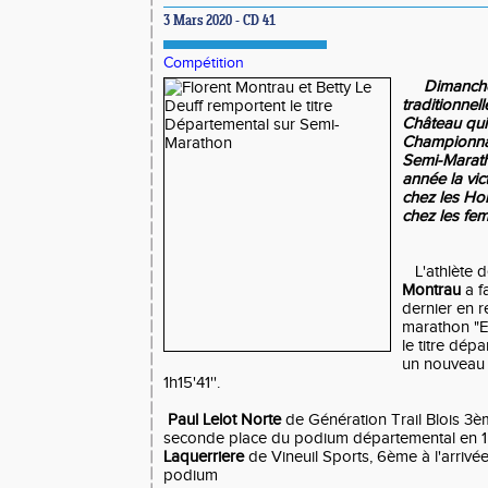
3 Mars 2020 - CD 41
Compétition
Dimanche d
traditionnel
Château
qui
Championna
Semi-Marath
année la vic
chez les Ho
chez les fe
L'athlète 
Montrau
a f
dernier en r
marathon "En
le titre dép
un nouveau 
1h15'41''.
Paul Lelot Norte
de Génération Trail Blois 3èm
seconde place du podium départemental en 1h1
Laquerriere
de Vineuil Sports, 6ème à l'arrivée
podium