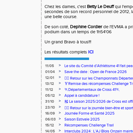
Chez les dames, c'est
Betty Le Deuff
qui l'emp
secondes de son record personnel de 2012, la
une belle course.
De son coté,
Dephine Cordier
de l'EVMA a pri
podium dans un temps de 1h54'06
Un grand Bravo à tous!!!
Les résultats complets
ICI
>
11/05
Le site du Comité d’Athlétisme 41 fait pea
>
01/04
Save the date : Open de France 2026
>
12/01
🏃‍♂️ Retour sur les Championnats Départe
>
13/12
🏅Remise des récompenses Challenge Tr
>
11/12
🏃Départementaux de Cross 41🏃
>
05/12
Appel à candidature !
>
31/10
🎽 La saison 2025/2026 de Cross est offi
>
23/10
🧘‍♀️ Retour sur la journée bien-être et spor
>
16/09
Journée Forme et Santé 2025
>
06/03
Saison Estivale 2025
>
15/12
Récompenses Challenge Trail
>
14/05
Interclubs 2024 : L'AJ Blois Onzain maint