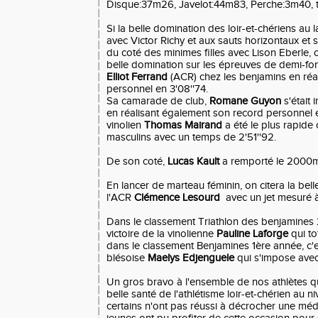
Disque:37m26, Javelot:44m83, Perche:3m40, t
Si la belle domination des loir-et-chériens au
avec Victor Richy et aux sauts horizontaux et 
du coté des minimes filles avec Lison Eberle,
belle domination sur les épreuves de demi-fon
Elliot Ferrand
(ACR) chez les benjamins en réa
personnel en 3'08''74.
Sa camarade de club,
Romane Guyon
s'était
en réalisant également son record personnel e
vinolien
Thomas Mairand
a été le plus rapide
masculins avec un temps de 2'51''92.
De son coté,
Lucas Kault
a remporté le 2000m
En lancer de marteau féminin, on citera la bell
l'ACR
Clémence Lesourd
avec un jet mesuré 
Dans le classement Triathlon des benjamines 
victoire de la vinolienne
Pauline Laforge
qui to
dans le classement Benjamines 1ère année, c'es
blésoise
Maelys Edjenguele
qui s'impose avec
Un gros bravo à l'ensemble de nos athlètes q
belle santé de l'athlétisme loir-et-chérien au 
certains n'ont pas réussi à décrocher une méda