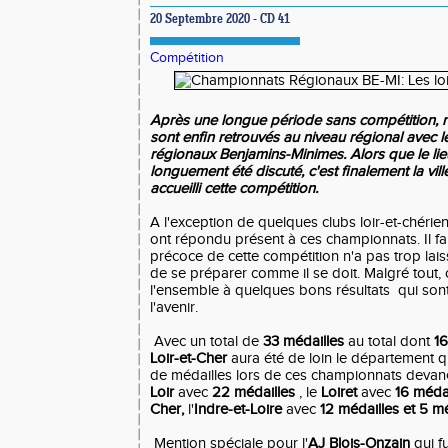
20 Septembre 2020 - CD 41
Compétition
Après une longue période sans compétition, n
sont enfin retrouvés au niveau régional avec 
régionaux Benjamins-Minimes. Alors que le li
longuement été discuté, c'est finalement la vil
accueilli cette compétition.
A l'exception de quelques clubs loir-et-chérien
ont répondu présent à ces championnats. Il fa
précoce de cette compétition n'a pas trop lais
de se préparer comme il se doit. Malgré tout, 
l'ensemble à quelques bons résultats qui son
l'avenir.
Avec un total de
33 médailles
au total dont
16
Loir-et-Cher
aura été de loin le département q
de médailles lors de ces championnats devanç
Loir
avec
22 médailles
, le
Loiret
avec
16 médai
Cher,
l'
Indre-et-Loire
avec
12 médailles et 5 m
Mention spéciale pour l'
AJ Blois-Onzain
qui fu