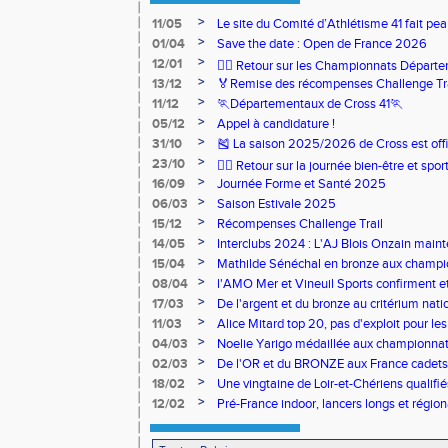
>
11/05
Le site du Comité d’Athlétisme 41 fait pea
>
01/04
Save the date : Open de France 2026
>
12/01
🏃‍♂️ Retour sur les Championnats Départe
>
13/12
🏅Remise des récompenses Challenge Tr
>
11/12
🏃Départementaux de Cross 41🏃
>
05/12
Appel à candidature !
>
31/10
🎽 La saison 2025/2026 de Cross est offi
>
23/10
🧘‍♀️ Retour sur la journée bien-être et spor
>
16/09
Journée Forme et Santé 2025
>
06/03
Saison Estivale 2025
>
15/12
Récompenses Challenge Trail
>
14/05
Interclubs 2024 : L'AJ Blois Onzain maint
Romorantin en N2B
>
15/04
Mathilde Sénéchal en bronze aux champi
>
08/04
l'AMO Mer et Vineuil Sports confirment et
benjamins
>
17/03
De l'argent et du bronze au critérium nati
>
11/03
Alice Mitard top 20, pas d'exploit pour les
>
04/03
Noelie Yarigo médaillée aux championnat
>
02/03
De l'OR et du BRONZE aux France cadets 
>
18/02
Une vingtaine de Loir-et-Chériens qualifié
>
12/02
Pré-France indoor, lancers longs et régiona