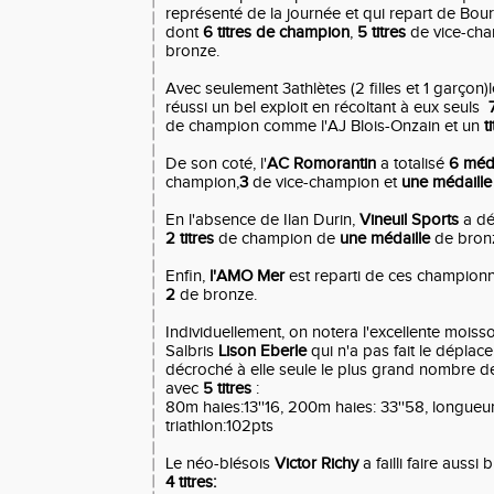
représenté de la journée et qui repart de Bo
dont
6 titres de champion
,
5 titres
de vice-ch
bronze.
Avec seulement 3athlètes (2 filles et 1 garçon)
réussi un bel exploit en récoltant à eux seuls
de champion comme l'AJ Blois-Onzain et un
t
De son coté, l'
AC Romorantin
a totalisé
6 méda
champion,
3
de vice-champion et
une médaill
En l'absence de Ilan Durin,
Vineuil Sports
a d
2 titres
de champion de
une médaille
de bron
Enfin,
l'AMO Mer
est reparti de ces champion
2
de bronze.
Individuellement, on notera l'excellente moiss
Salbris
Lison Eberle
qui n'a pas fait le déplace
décroché à elle seule le plus grand nombre de
avec
5 titres
:
80m haies:13''16, 200m haies: 33''58, longueur
triathlon:102pts
Le néo-blésois
Victor Richy
a failli faire aussi
4 titres: