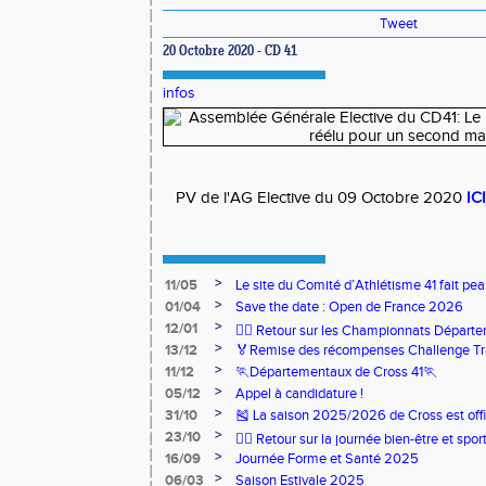
Tweet
20 Octobre 2020 - CD 41
infos
PV de l'AG Elective du 09 Octobre 2020
ICI
>
11/05
Le site du Comité d’Athlétisme 41 fait pea
>
01/04
Save the date : Open de France 2026
>
12/01
🏃‍♂️ Retour sur les Championnats Départe
>
13/12
🏅Remise des récompenses Challenge Tr
>
11/12
🏃Départementaux de Cross 41🏃
>
05/12
Appel à candidature !
>
31/10
🎽 La saison 2025/2026 de Cross est offi
>
23/10
🧘‍♀️ Retour sur la journée bien-être et spor
>
16/09
Journée Forme et Santé 2025
>
06/03
Saison Estivale 2025