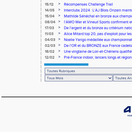
>
15/12
Récompenses Challenge Trail
>
14/05
Interclubs 2024 : L'AJ Blois Onzain maint
Romorantin en N2B
>
15/04
Mathilde Sénéchal en bronze aux champi
>
08/04
l'AMO Mer et Vineuil Sports confirment et
benjamins
>
17/03
De l'argent et du bronze au critérium nati
>
11/03
Alice Mitard top 20, pas d'exploit pour les
>
04/03
Noelie Yarigo médaillée aux championnat
>
02/03
De l'OR et du BRONZE aux France cadets 
>
18/02
Une vingtaine de Loir-et-Chériens qualifié
>
12/02
Pré-France indoor, lancers longs et régiona