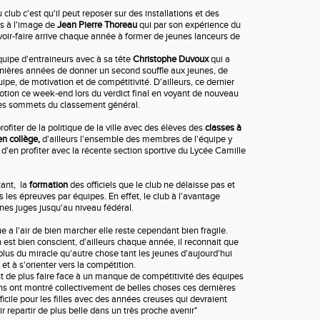
club c'est qu'il peut reposer sur des installations et des
és à l'image de
Jean Pierre Thoreau
qui par son expérience du
voir-faire arrive chaque année à former de jeunes lanceurs de
quipe d'entraineurs avec à sa tête
Christophe Duvoux
qui a
nières années de donner un second souffle aux jeunes, de
uipe, de motivation et de compétitivité. D'ailleurs, ce dernier
tion ce week-end lors du verdict final en voyant de nouveau
des sommets du classement général.
rofiter de la politique de la ville avec des élèves des
classes à
n collège,
d'ailleurs l'ensemble des membres de l'équipe y
 d'en profiter avec la récente section sportive du Lycée Camille
ant, la
formation
des officiels que le club ne délaisse pas et
s les épreuves par équipes. En effet, le club à l'avantage
nes juges jusqu'au niveau fédéral.
e a l'air de bien marcher elle reste cependant bien fragile.
est bien conscient, d'ailleurs chaque année, il reconnait que
 plus du miracle qu'autre chose tant les jeunes d'aujourd'hui
 et à s'orienter vers la compétition.
t de plus faire face à un manque de compétitivité des équipes
ns ont montré collectivement de belles choses ces dernières
fficile pour les filles avec des années creuses qui devraient
 repartir de plus belle dans un très proche avenir"