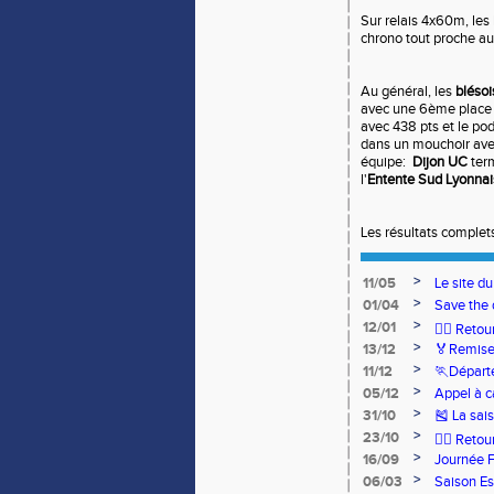
Sur relais 4x60m, les 
chrono tout proche au
Au général, les
blésoi
avec une 6ème place 
avec 438 pts et le po
dans un mouchoir avec
équipe:
Dijon UC
ter
l'
Entente Sud Lyonna
Les résultats comple
>
11/05
Le site d
>
01/04
Save the 
>
12/01
🏃‍♂️ Ret
>
13/12
🏅Remise
>
11/12
🏃Départ
>
05/12
Appel à c
>
31/10
🎽 La sai
>
23/10
🧘‍♀️ Reto
>
16/09
Journée 
>
06/03
Saison Es