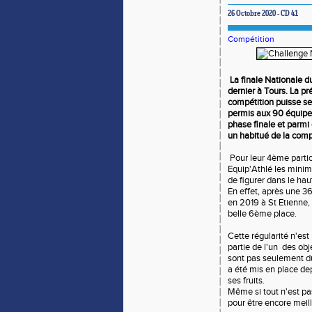
26 Octobre 2020 - CD 41
Compétition
La finale Nationale d
dernier à Tours. La pr
compétition puisse se 
permis aux 90 équipes
phase finale et parmi
un habitué de la comp
Pour leur 4ème partic
Equip'Athlé les minime
de figurer dans le ha
En effet, après une 
en 2019 à St Etienne,
belle 6ème place.
Cette régularité n'est
partie de l'un des obj
sont pas seulement du
a été mis en place d
ses fruits.
Même si tout n'est pas
pour être encore meill