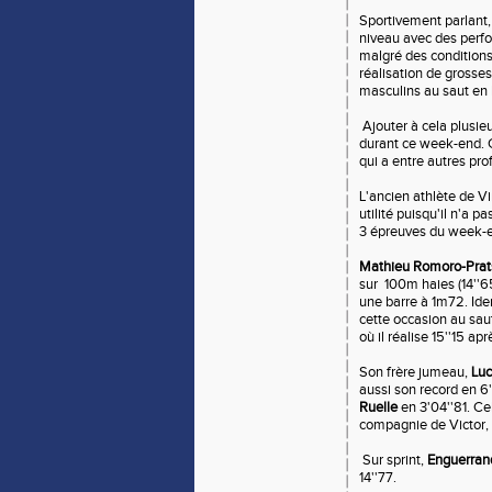
Sportivement parlant,
niveau avec des perfo
malgré des conditions 
réalisation de gross
masculins au saut en
Ajouter à cela plusie
durant ce week-end. C
qui a entre autres prof
L'ancien athlète de Vi
utilité puisqu'il n'a 
3 épreuves du week-e
Mathieu Romoro-Prat
sur 100m haies (14''65
une barre à 1m72. Id
cette occasion au sau
où il réalise 15''15 ap
Son frère jumeau,
Lu
aussi son record en 
Ruelle
en 3'04''81. Ce
compagnie de Victor, 
Sur sprint,
Enguerran
14''77.