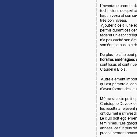
L'avantage premier du 
techniciens de qualit
haut niveau et son sa
très bon niveau.
Ajouter à cela, une é
permis durant ces der
fédérer un esprit d'éq
n'a pas caché son émo
son équipe pas loin 
De plus, le club peut p
horaires aménagées e
sont issus et continue
Claudel à Blois .
Autre élément import
qui est primordial dan
d'avoir former des jeu
Même si cette politiqu
Christophe Duvoux en 
les résultats relèvent
ont du mal à s'investir
Le club doit égalemen
féminines. "Les garço
années, ce fut plus di
prochainement pouvoir