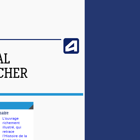
AL
-CHER
naire
L'ouvrage
richement
illustré, qui
retrace
l’Histoire de la