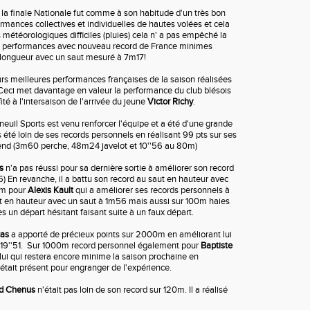
 la finale Nationale fut comme à son habitude d'un très bon
rmances collectives et individuelles de hautes volées et cela
météorologiques difficiles (pluies) cela n' a pas empêché la
es performances avec nouveau record de France minimes
 longueur avec un saut mesuré à 7m17!
urs meilleures performances françaises de la saison réalisées
eci met davantage en valeur la performance du club blésois
ité à l'intersaison de l'arrivée du jeune
Victor Richy
.
neuil Sports est venu renforcer l'équipe et a été d'une grande
pas été loin de ses records personnels en réalisant 99 pts sur ses
nd (3m60 perche, 48m24 javelot et 10''56 au 80m)
s
n'a pas réussi pour sa dernière sortie à améliorer son record
) En revanche, il a battu son record au saut en hauteur avec
em pour
Alexis Kault
qui a améliorer ses records personnels à
t en hauteur avec un saut à 1m56 mais aussi sur 100m haies
rès un départ hésitant faisant suite à un faux départ.
cas
a apporté de précieux points sur 2000m en améliorant lui
6'19''51. Sur 1000m record personnel également pour
Baptiste
lui qui restera encore minime la saison prochaine en
était présent pour engranger de l'expérience.
d Chenus
n'était pas loin de son record sur 120m. Il a réalisé