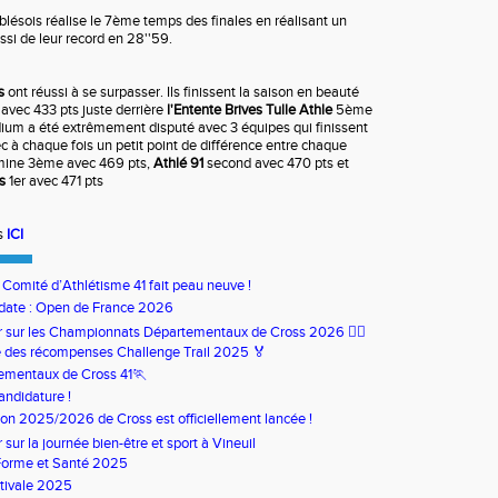
blésois réalise le 7ème temps des finales en réalisant un
ssi de leur record en 28''59.
s
ont réussi à se surpasser. Ils finissent la saison en beauté
avec 433 pts juste derrière
l'Entente Brives Tulle Athle
5ème
dium a été extrêmement disputé avec 3 équipes qui finissent
 à chaque fois un petit point de différence entre chaque
mine 3ème avec 469 pts,
Athlé 91
second avec 470 pts et
is
1er avec 471 pts
ts
ICI
u Comité d’Athlétisme 41 fait peau neuve !
date : Open de France 2026
our sur les Championnats Départementaux de Cross 2026 🏃‍♀️
 des récompenses Challenge Trail 2025 🏅
ementaux de Cross 41🏃
andidature !
son 2025/2026 de Cross est officiellement lancée !
ur sur la journée bien-être et sport à Vineuil
Forme et Santé 2025
tivale 2025