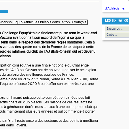
d'Athlétisme.
LES ESPACES
u Challenge Equip'Athle a finalement pu se tenir le week-end
éfecture avait donnait son accord de façon à ce que la
tenir dans le respect des dernières règles sanitaires. Cela à
 venues des quatre coins de la France de participer à cette
 eux les minimes du club de l'AJ Blois-Onzain qui est devenu
étition
.
ipation consécutive à une finale nationale du Challenge
s de l'AJ Blois-Onzain ont de nouveau réaliser le bel exploit
ut du tableau des meilleures équipes de France.
36ème place en 2017 à St Renan, 5ème à Dreux en 2018, 3ème
 l'équipe blésoise 2020 à pu étoffer son palmarès avec une
 pas un hasard puisque cette compétition par équipes fait
ectifs chers au club blésois. Les raisons de ces résultats ne
s à génération dorée mais surtout à une politique de club qui
epuis maintenant plusieurs années et qui commence à porter
 parfait, il reste encore des secteurs et des points à améliorer
eur dans l'avenir.