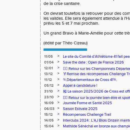
de la crise sanitaire.
On devrait toutefois la retrouver pour des co
les valides. Elle sera également attendue à l
prévu les 5 et 7 mai prochain.
Un grand Bravo à Marie-Amélie pour cette trè
(édité par Théo Cizeau)
>
11/05
Le site du Comité d’Athlétisme 41 fait pea
>
01/04
Save the date : Open de France 2026
>
12/01
🏃‍♂️ Retour sur les Championnats Départe
>
13/12
🏅Remise des récompenses Challenge Tr
>
11/12
🏃Départementaux de Cross 41🏃
>
05/12
Appel à candidature !
>
31/10
🎽 La saison 2025/2026 de Cross est offi
>
23/10
🧘‍♀️ Retour sur la journée bien-être et spor
>
16/09
Journée Forme et Santé 2025
>
06/03
Saison Estivale 2025
>
15/12
Récompenses Challenge Trail
>
14/05
Interclubs 2024 : L'AJ Blois Onzain maint
Romorantin en N2B
>
15/04
Mathilde Sénéchal en bronze aux champi