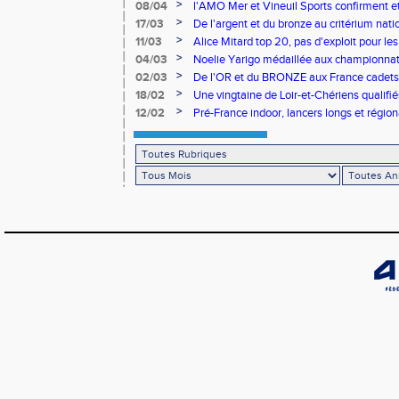
>
08/04
l'AMO Mer et Vineuil Sports confirment et
benjamins
>
17/03
De l'argent et du bronze au critérium nati
>
11/03
Alice Mitard top 20, pas d'exploit pour les
>
04/03
Noelie Yarigo médaillée aux championnat
>
02/03
De l'OR et du BRONZE aux France cadets 
>
18/02
Une vingtaine de Loir-et-Chériens qualifié
>
12/02
Pré-France indoor, lancers longs et régiona