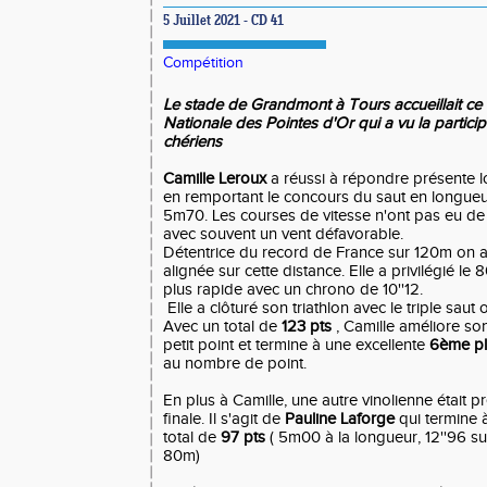
5 Juillet 2021 - CD 41
Compétition
Le stade de Grandmont à Tours accueillait ce
Nationale des Pointes d'Or qui a vu la particip
chériens
Camille Leroux
a réussi à répondre présente l
en remportant le concours du saut en longue
5m70. Les courses de vitesse n'ont pas eu de
avec souvent un vent défavorable.
Détentrice du record de France sur 120m on au
alignée sur cette distance. Elle a privilégié le 
plus rapide avec un chrono de 10''12.
Elle a clôturé son triathlon avec le triple saut 
Avec un total de
123 pts
, Camille améliore so
petit point et termine à une excellente
6ème p
au nombre de point.
En plus à Camille, une autre vinolienne était p
finale. Il s'agit de
Pauline Laforge
qui termine 
total de
97 pts
( 5m00 à la longueur, 12''96 su
80m)