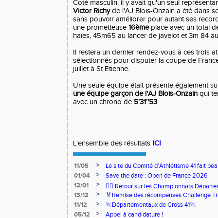
Coté masculin, il y avait qu'un seul représent
Victor Richy
de l'AJ Blois-Onzain a été dans s
sans pouvoir améliorer pour autant ses record
une prometteuse
16ème
place avec un total 
haies, 45m65 au lancer de javelot et 3m 84 au 
Il restera un dernier rendez-vous à ces trois at
sélectionnés pour disputer la coupe de Franc
juillet à St Etienne.
Une seule équipe était présente également sur
une équipe garçon de l'AJ Blois-Onzain
qui te
avec un chrono de
5'31''53
L'ensemble des résultats
ICI
>
11/05
Le site du Comité d’Athlétisme 41 fait pea
>
01/04
Save the date : Open de France 2026
>
12/01
🏃‍♂️ Retour sur les Championnats Départe
>
13/12
🏅Remise des récompenses Challenge Tr
>
11/12
🏃Départementaux de Cross 41🏃
>
05/12
Appel à candidature !