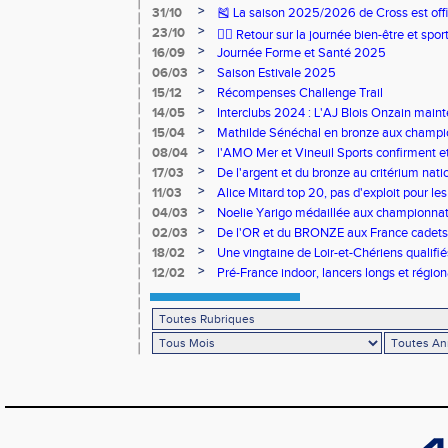
>
31/10
🎽 La saison 2025/2026 de Cross est offi
>
23/10
🧘‍♀️ Retour sur la journée bien-être et spor
>
16/09
Journée Forme et Santé 2025
>
06/03
Saison Estivale 2025
>
15/12
Récompenses Challenge Trail
>
14/05
Interclubs 2024 : L'AJ Blois Onzain maint
Romorantin en N2B
>
15/04
Mathilde Sénéchal en bronze aux champi
>
08/04
l'AMO Mer et Vineuil Sports confirment et
benjamins
>
17/03
De l'argent et du bronze au critérium nati
>
11/03
Alice Mitard top 20, pas d'exploit pour les
>
04/03
Noelie Yarigo médaillée aux championnat
>
02/03
De l'OR et du BRONZE aux France cadets 
>
18/02
Une vingtaine de Loir-et-Chériens qualifié
>
12/02
Pré-France indoor, lancers longs et régiona