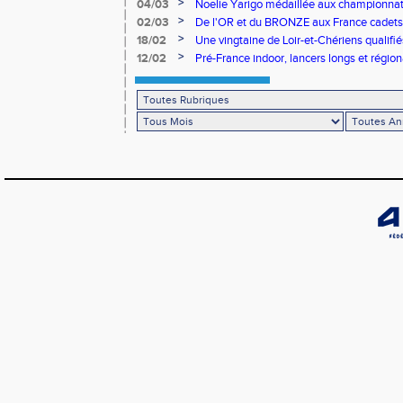
>
04/03
Noelie Yarigo médaillée aux championnat
>
02/03
De l'OR et du BRONZE aux France cadets 
>
18/02
Une vingtaine de Loir-et-Chériens qualifié
>
12/02
Pré-France indoor, lancers longs et régiona