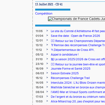
13 Juillet 2021 - CD 41
Compétition
>
11/05
Le site du Comité d’Athlétisme 41 fait pea
>
01/04
Save the date : Open de France 2026
>
12/01
🏃‍♂️ Retour sur les Championnats Départe
>
13/12
🏅Remise des récompenses Challenge Tr
>
11/12
🏃Départementaux de Cross 41🏃
>
05/12
Appel à candidature !
>
31/10
🎽 La saison 2025/2026 de Cross est offi
>
23/10
🧘‍♀️ Retour sur la journée bien-être et spor
>
16/09
Journée Forme et Santé 2025
>
06/03
Saison Estivale 2025
>
15/12
Récompenses Challenge Trail
>
14/05
Interclubs 2024 : L'AJ Blois Onzain maint
Romorantin en N2B
>
15/04
Mathilde Sénéchal en bronze aux champi
>
08/04
l'AMO Mer et Vineuil Sports confirment et
benjamins
>
17/03
De l'argent et du bronze au critérium nati
>
11/03
Alice Mitard top 20, pas d'exploit pour les