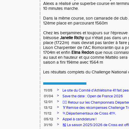
Alexis a réalisé une superbe course en termi
10 minutes marche.
Dans la même course, son camarade de club
12ème place en parcourant 1560m
Chez les benjamines et toujours sur l'épreuve
blésoise
Janelle Richy
qui n'était pas dans un
place (1722m) mais devrait pas tarder à faire 
Lison Charpentier de l'AC Romorantin qui a pr
1704m et enfin
Elina Redon
que nous connaiss
au saut en hauteur et qui comme Mattéo sera
saison a fini 19ème avec 1564 m
Les résultats complets du Challenge Nationa
>
11/05
Le site du Comité d’Athlétisme 41 fait pea
>
01/04
Save the date : Open de France 2026
>
12/01
🏃‍♂️ Retour sur les Championnats Départe
>
13/12
🏅Remise des récompenses Challenge Tr
>
11/12
🏃Départementaux de Cross 41🏃
>
05/12
Appel à candidature !
>
31/10
🎽 La saison 2025/2026 de Cross est offi