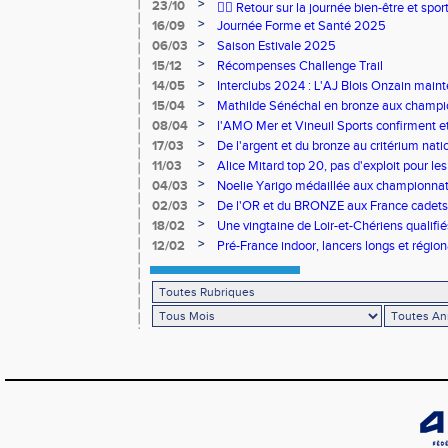
>
23/10
🧘‍♀️ Retour sur la journée bien-être et spor
>
16/09
Journée Forme et Santé 2025
>
06/03
Saison Estivale 2025
>
15/12
Récompenses Challenge Trail
>
14/05
Interclubs 2024 : L'AJ Blois Onzain maint
Romorantin en N2B
>
15/04
Mathilde Sénéchal en bronze aux champi
>
08/04
l'AMO Mer et Vineuil Sports confirment et
benjamins
>
17/03
De l'argent et du bronze au critérium nati
>
11/03
Alice Mitard top 20, pas d'exploit pour les
>
04/03
Noelie Yarigo médaillée aux championnat
>
02/03
De l'OR et du BRONZE aux France cadets 
>
18/02
Une vingtaine de Loir-et-Chériens qualifié
>
12/02
Pré-France indoor, lancers longs et régiona