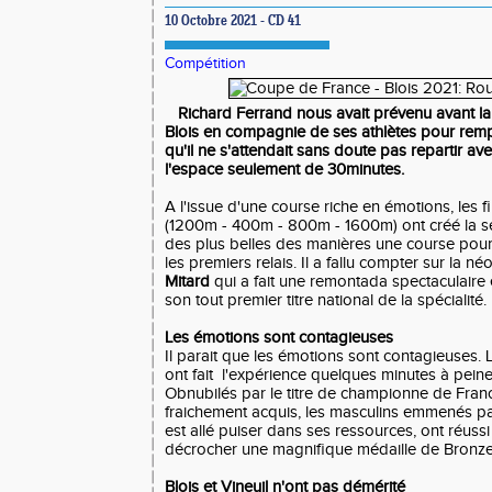
10 Octobre 2021 - CD 41
Compétition
Richard Ferrand nous avait prévenu avant la 
Blois en compagnie de ses athlètes pour remp
qu'il ne s'attendait sans doute pas repartir a
l'espace seulement de 30minutes.
A l'issue d'une course riche en émotions, les f
(1200m - 400m - 800m - 1600m) ont créé la s
des plus belles des manières une course pou
les premiers relais. Il a fallu compter sur la n
Mitard
qui a fait une remontada spectaculaire e
son tout premier titre national de la spécialité.
Les émotions sont contagieuses
Il parait que les émotions sont contagieuses.
ont fait l'expérience quelques minutes à peine a
Obnubilés par le titre de championne de Franc
fraichement acquis, les masculins emmenés p
est allé puiser dans ses ressources, ont réussi 
décrocher une magnifique médaille de Bronze
Blois et Vineuil n'ont pas démérité