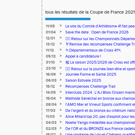
tous les résultats de la Coupe de France 2021
>
11/05
Le site du Comité d’Athlétisme 41 fait pea
>
01/04
Save the date : Open de France 2026
>
12/01
🏃‍♂️ Retour sur les Championnats Départe
>
13/12
🏅Remise des récompenses Challenge Tr
>
11/12
🏃Départementaux de Cross 41🏃
>
05/12
Appel à candidature !
>
31/10
🎽 La saison 2025/2026 de Cross est offi
>
23/10
🧘‍♀️ Retour sur la journée bien-être et spor
>
16/09
Journée Forme et Santé 2025
>
06/03
Saison Estivale 2025
>
15/12
Récompenses Challenge Trail
>
14/05
Interclubs 2024 : L'AJ Blois Onzain maint
Romorantin en N2B
>
15/04
Mathilde Sénéchal en bronze aux champi
>
08/04
l'AMO Mer et Vineuil Sports confirment et
benjamins
>
17/03
De l'argent et du bronze au critérium nati
>
11/03
Alice Mitard top 20, pas d'exploit pour les
>
04/03
Noelie Yarigo médaillée aux championnat
>
02/03
De l'OR et du BRONZE aux France cadets 
>
18/02
Une vingtaine de Loir-et-Chériens qualifié