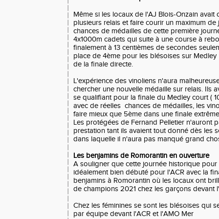
Même si les locaux de l'AJ Blois-Onzain avait
plusieurs relais et faire courir un maximum de 
chances de médailles de cette première journé
4x1000m cadets qui suite à une course à re
finalement à 13 centièmes de secondes seul
place de 4ème pour les blésoises sur Medley 
de la finale directe.
L'expérience des vinoliens n'aura malheureuse
chercher une nouvelle médaille sur relais. Ils av
se qualifiant pour la finale du Medley court (
avec de réelles chances de médailles, les vino
faire mieux que 5ème dans une finale extrême
Les protégées de Fernand Pelletier n'auront p
prestation tant ils avaient tout donné dès les sé
dans laquelle il n'aura pas manqué grand cho
Les benjamins de Romorantin en ouverture
A souligner que cette journée historique pour
idéalement bien débuté pour l'ACR avec la fina
benjamins à Romorantin où les locaux ont bril
de champions 2021 chez les garçons devant 
Chez les féminines se sont les blésoises qui se
par équipe devant l'ACR et l'AMO Mer