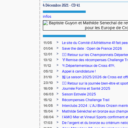
4 Décembre 2021 - CD 41
infos
>
11/05
Le site du Comité d’Athlétisme 41 fait pea
>
01/04
Save the date : Open de France 2026
>
12/01
🏃‍♂️ Retour sur les Championnats Départe
>
13/12
🏅Remise des récompenses Challenge Tr
>
11/12
🏃Départementaux de Cross 41🏃
>
05/12
Appel à candidature !
>
31/10
🎽 La saison 2025/2026 de Cross est offi
>
23/10
🧘‍♀️ Retour sur la journée bien-être et spor
>
16/09
Journée Forme et Santé 2025
>
06/03
Saison Estivale 2025
>
15/12
Récompenses Challenge Trail
>
14/05
Interclubs 2024 : L'AJ Blois Onzain maint
Romorantin en N2B
>
15/04
Mathilde Sénéchal en bronze aux champi
>
08/04
l'AMO Mer et Vineuil Sports confirment et
benjamins
>
17/03
De l'argent et du bronze au critérium nati