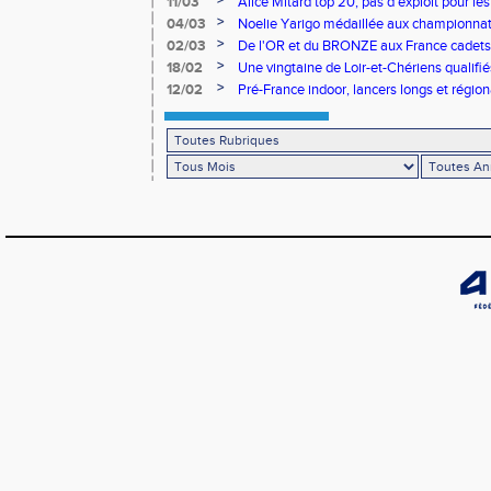
>
11/03
Alice Mitard top 20, pas d'exploit pour les
>
04/03
Noelie Yarigo médaillée aux championnat
>
02/03
De l'OR et du BRONZE aux France cadets 
>
18/02
Une vingtaine de Loir-et-Chériens qualifié
>
12/02
Pré-France indoor, lancers longs et régiona