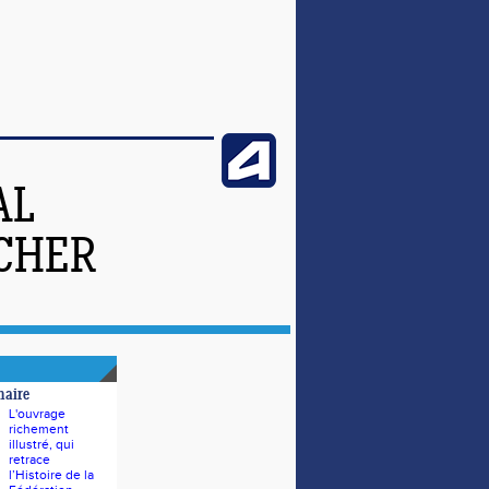
AL
-CHER
naire
L'ouvrage
richement
illustré, qui
retrace
l’Histoire de la