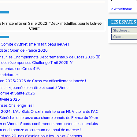
d'Athlétisme.
LES ESPACES
u Comité d’Athlétisme 41 fait peau neuve !
date : Open de France 2026
our sur les Championnats Départementaux de Cross 2026 🏃‍♀️
 des récompenses Challenge Trail 2025 🏅
ementaux de Cross 41🏃
andidature !
son 2025/2026 de Cross est officiellement lancée !
ur sur la journée bien-être et sport à Vineuil
Forme et Santé 2025
tivale 2025
ses Challenge Trail
s 2024 : L'AJ Blois Onzain maintenu en N1. Victoire de l'AC
in en N2B
 Sénéchal en bronze aux championnats de France du 10km
 et Vineuil Sports confirment et remportent les Interclubs
s
nt et du bronze au critérium national de marche !
rd top 20, pas d'exploit pour les Loir-et-Chériens