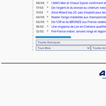
>
08/04
l'AMO Mer et Vineuil Sports confirment et
benjamins
>
17/03
De l'argent et du bronze au critérium nati
>
11/03
Alice Mitard top 20, pas d'exploit pour les
>
04/03
Noelie Yarigo médaillée aux championnat
>
02/03
De l'OR et du BRONZE aux France cadets 
>
18/02
Une vingtaine de Loir-et-Chériens qualifié
>
12/02
Pré-France indoor, lancers longs et régiona