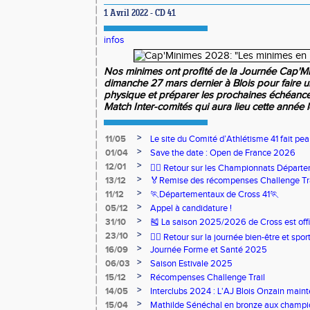
1 Avril 2022 - CD 41
infos
Nos minimes ont profité de la Journée Cap'Mi
dimanche 27 mars dernier à Blois pour faire u
physique et préparer les prochaines échéance
Match Inter-comités qui aura lieu cette année 
>
11/05
Le site du Comité d’Athlétisme 41 fait pea
>
01/04
Save the date : Open de France 2026
>
12/01
🏃‍♂️ Retour sur les Championnats Départe
>
13/12
🏅Remise des récompenses Challenge Tr
>
11/12
🏃Départementaux de Cross 41🏃
>
05/12
Appel à candidature !
>
31/10
🎽 La saison 2025/2026 de Cross est offi
>
23/10
🧘‍♀️ Retour sur la journée bien-être et spor
>
16/09
Journée Forme et Santé 2025
>
06/03
Saison Estivale 2025
>
15/12
Récompenses Challenge Trail
>
14/05
Interclubs 2024 : L'AJ Blois Onzain maint
Romorantin en N2B
>
15/04
Mathilde Sénéchal en bronze aux champi