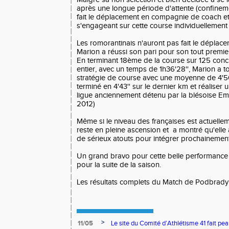
après une longue période d'attente (confineme
fait le déplacement en compagnie de coach et
s'engageant sur cette course individuellement
Les romorantinais n'auront pas fait le déplac
Marion a réussi son pari pour son tout premi
En terminant 18ème de la course sur 125 con
entier, avec un temps de 1h36'28'', Marion a to
stratégie de course avec une moyenne de 4'5
terminé en 4'43'' sur le dernier km et réalise
ligue anciennement détenu par la blésoise Emi
2012)
Même si le niveau des françaises est actuelle
reste en pleine ascension et a montré qu'elle 
de sérieux atouts pour intégrer prochainement l
Un grand bravo pour cette belle performance
pour la suite de la saison.
Les résultats complets du Match de Podbrad
>
11/05
Le site du Comité d’Athlétisme 41 fait pea