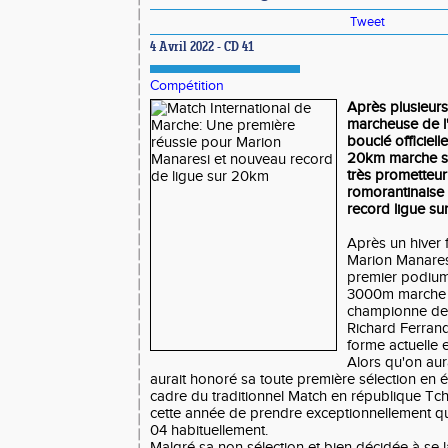
Tweet
4 Avril 2022 - CD 41
Compétition
Après plusieurs
marcheuse de l'
bouclé officiel
20km marche sur
très prometteur
romorantinaise 
record ligue sur
Après un hiver 
Marion Manares
premier podium 
3000m marche e
championne de F
Richard Ferrand
forme actuelle 
Alors qu'on au
aurait honoré sa toute première sélection en 
cadre du traditionnel Match en république Tc
cette année de prendre exceptionnellement qu
04 habituellement.
Malgré sa non sélection et bien décidée à se l