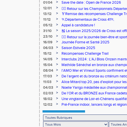
>
01/04
Save the date : Open de France 2026
>
12/01
🏃‍♂️ Retour sur les Championnats Départe
>
13/12
🏅Remise des récompenses Challenge Tr
>
11/12
🏃Départementaux de Cross 41🏃
>
05/12
Appel à candidature !
>
31/10
🎽 La saison 2025/2026 de Cross est offi
>
23/10
🧘‍♀️ Retour sur la journée bien-être et spor
>
16/09
Journée Forme et Santé 2025
>
06/03
Saison Estivale 2025
>
15/12
Récompenses Challenge Trail
>
14/05
Interclubs 2024 : L'AJ Blois Onzain maint
Romorantin en N2B
>
15/04
Mathilde Sénéchal en bronze aux champi
>
08/04
l'AMO Mer et Vineuil Sports confirment et
benjamins
>
17/03
De l'argent et du bronze au critérium nati
>
11/03
Alice Mitard top 20, pas d'exploit pour les
>
04/03
Noelie Yarigo médaillée aux championnat
>
02/03
De l'OR et du BRONZE aux France cadets 
>
18/02
Une vingtaine de Loir-et-Chériens qualifié
>
12/02
Pré-France indoor, lancers longs et régiona