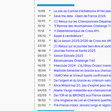
>
11/05
Le site du Comité d’Athlétisme 41 fait pea
>
01/04
Save the date : Open de France 2026
>
12/01
🏃‍♂️ Retour sur les Championnats Départe
>
13/12
🏅Remise des récompenses Challenge Tr
>
11/12
🏃Départementaux de Cross 41🏃
>
05/12
Appel à candidature !
>
31/10
🎽 La saison 2025/2026 de Cross est offi
>
23/10
🧘‍♀️ Retour sur la journée bien-être et spor
>
16/09
Journée Forme et Santé 2025
>
06/03
Saison Estivale 2025
>
15/12
Récompenses Challenge Trail
>
14/05
Interclubs 2024 : L'AJ Blois Onzain maint
Romorantin en N2B
>
15/04
Mathilde Sénéchal en bronze aux champi
>
08/04
l'AMO Mer et Vineuil Sports confirment et
benjamins
>
17/03
De l'argent et du bronze au critérium nati
>
11/03
Alice Mitard top 20, pas d'exploit pour les
>
04/03
Noelie Yarigo médaillée aux championnat
>
02/03
De l'OR et du BRONZE aux France cadets 
>
18/02
Une vingtaine de Loir-et-Chériens qualifié
>
12/02
Pré-France indoor, lancers longs et régiona