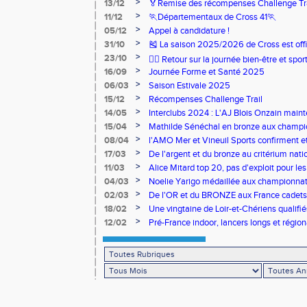
>
13/12
🏅Remise des récompenses Challenge Tr
>
11/12
🏃Départementaux de Cross 41🏃
>
05/12
Appel à candidature !
>
31/10
🎽 La saison 2025/2026 de Cross est offi
>
23/10
🧘‍♀️ Retour sur la journée bien-être et spor
>
16/09
Journée Forme et Santé 2025
>
06/03
Saison Estivale 2025
>
15/12
Récompenses Challenge Trail
>
14/05
Interclubs 2024 : L'AJ Blois Onzain maint
Romorantin en N2B
>
15/04
Mathilde Sénéchal en bronze aux champi
>
08/04
l'AMO Mer et Vineuil Sports confirment et
benjamins
>
17/03
De l'argent et du bronze au critérium nati
>
11/03
Alice Mitard top 20, pas d'exploit pour les
>
04/03
Noelie Yarigo médaillée aux championnat
>
02/03
De l'OR et du BRONZE aux France cadets 
>
18/02
Une vingtaine de Loir-et-Chériens qualifié
>
12/02
Pré-France indoor, lancers longs et régiona