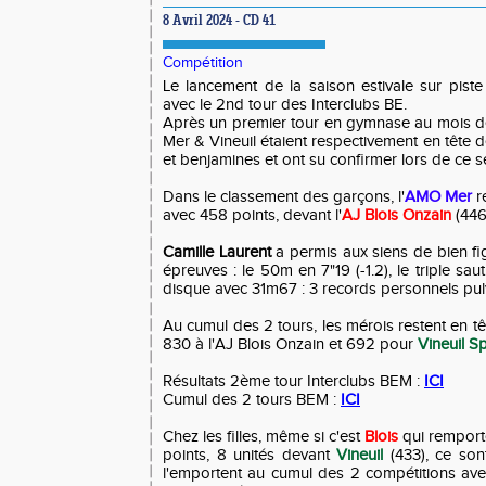
8 Avril 2024 - CD 41
Compétition
Le lancement de la saison estivale sur piste
avec le 2nd tour des Interclubs BE.
Après un premier tour en gymnase au mois d
Mer & Vineuil étaient respectivement en tête
et benjamines et ont su confirmer lors de ce s
Dans le classement des garçons, l'
AMO Mer
r
avec 458 points, devant l'
AJ Blois Onzain
(446
Camille Laurent
a permis aux siens de bien fi
épreuves : le 50m en 7"19 (-1.2), le triple sa
disque avec 31m67 : 3 records personnels pul
Au cumul des 2 tours, les mérois restent en t
830 à l'AJ Blois Onzain et 692 pour
Vineuil S
Résultats 2ème tour Interclubs BEM :
ICI
Cumul des 2 tours BEM :
ICI
Chez les filles, même si c'est
Blois
qui remport
points, 8 unités devant
Vineuil
(433), ce son
l'emportent au cumul des 2 compétitions ave