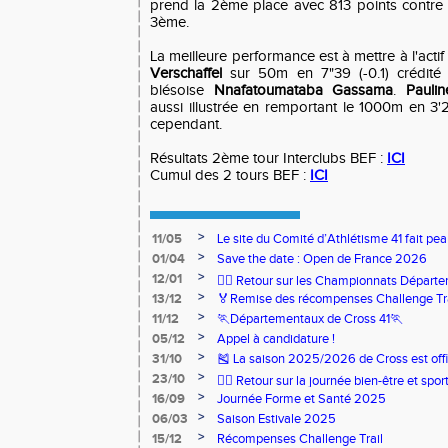
prend la 2ème place avec 813 points contre
3ème.
La meilleure performance est à mettre à l'act
Verschaffel
sur 50m en 7"39 (-0.1) crédit
blésoise
Nnafatoumataba Gassama
.
Pauli
aussi illustrée en remportant le 1000m en 3'
cependant.
Résultats 2ème tour Interclubs BEF :
ICI
Cumul des 2 tours BEF :
ICI
>
11/05
Le site du Comité d’Athlétisme 41 fait pea
>
01/04
Save the date : Open de France 2026
>
12/01
🏃‍♂️ Retour sur les Championnats Départe
>
13/12
🏅Remise des récompenses Challenge Tr
>
11/12
🏃Départementaux de Cross 41🏃
>
05/12
Appel à candidature !
>
31/10
🎽 La saison 2025/2026 de Cross est offi
>
23/10
🧘‍♀️ Retour sur la journée bien-être et spor
>
16/09
Journée Forme et Santé 2025
>
06/03
Saison Estivale 2025
>
15/12
Récompenses Challenge Trail