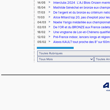
>
14/05
Interclubs 2024 : L'AJ Blois Onzain maint
Romorantin en N2B
>
15/04
Mathilde Sénéchal en bronze aux champi
>
17/03
De l'argent et du bronze au critérium nati
>
11/03
Alice Mitard top 20, pas d'exploit pour les
>
04/03
Noelie Yarigo médaillée aux championnat
>
02/03
De l'OR et du BRONZE aux France cadets 
>
18/02
Une vingtaine de Loir-et-Chériens qualifié
>
12/02
Pré-France indoor, lancers longs et régiona
>
05/02
Alexis KAULT tout proche des 8" sur 60m