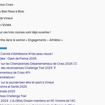
ous Cross :
du
Bian
Rosa à Blois
de Vineuil
e l’EVMA
ur ces trois courses sont déjà ouvertes !
infos dans la section « Engagements
– Athl
ètes ».
u Comité d’Athlétisme 41 fait peau neuve !
date : Open de France 2026
our sur les Championnats Départementaux de Cross 2026 🏃‍♀️
 des récompenses Challenge Trail 2025 🏅
ementaux de Cross 41🏃
andidature !
ur sur la journée bien-être et sport à Vineuil
Forme et Santé 2025
tivale 2025
ses Challenge Trail
s 2024 : L'AJ Blois Onzain maintenu en N1. Victoire de l'AC
in en N2B