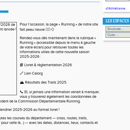
d'Athlétisme.
LES ESPACES
Pour l’occasion, la page « Running » de notre site
fait peau neuve
🏃‍♂️💨
Rendez-vous dès maintenant dans la rubrique «
Running » (accessible depuis le menu à gauche
de votre écran) pour retrouver toutes les
informations utiles de cette nouvelle saison
2025-2026 :
📘
Livret & règlementation 2026
🔗
Lien
Calorg
🏔️
Résultats des Trails 2025
📞
Et, si jamais une information venait à manquer,
vous y trouverez également les coordonnées de
sident de la Commission Départementale Running.
lendrier 2025-2026 au format livret !
outes les courses du département
— cross, routes,
trails,
 pour celle là…)
— avec les dates, distances, lieux, contacts et