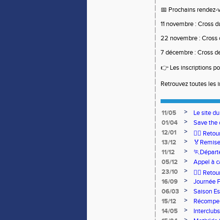
📅
Prochains rendez-v
11 novembre : Cross 
22 novembre : Cross 
7 décembre : Cross d
👉
Les inscriptions po
Retrouvez toutes les 
>
11/05
Le site d
>
01/04
Save the 
>
12/01
🏃‍♂️ Ret
>
13/12
🏅Remise
>
11/12
🏃Départ
>
05/12
Appel à c
>
23/10
🧘‍♀️ Reto
>
16/09
Journée 
>
06/03
Saison Es
>
15/12
Récompen
>
14/05
Interclub
Romorant