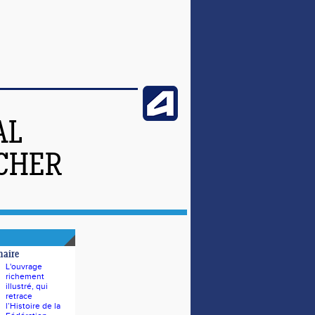
AL
-CHER
naire
L'ouvrage
richement
illustré, qui
retrace
l’Histoire de la