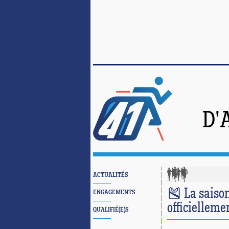
D'
ACTUALITÉS
🎽 La saiso
ENGAGEMENTS
officielleme
QUALIFIÉ(E)S