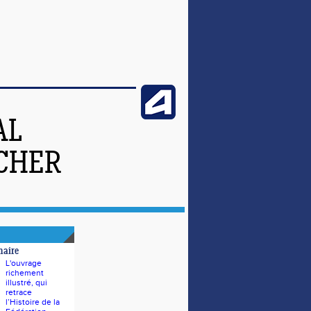
AL
-CHER
naire
L'ouvrage
richement
illustré, qui
retrace
l’Histoire de la