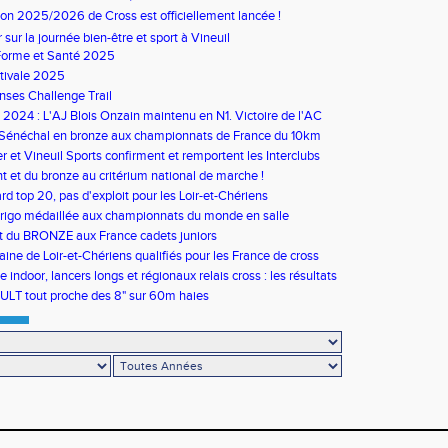
son 2025/2026 de Cross est officiellement lancée !
ur sur la journée bien-être et sport à Vineuil
Forme et Santé 2025
tivale 2025
ses Challenge Trail
s 2024 : L'AJ Blois Onzain maintenu en N1. Victoire de l'AC
in en N2B
 Sénéchal en bronze aux championnats de France du 10km
 et Vineuil Sports confirment et remportent les Interclubs
s
nt et du bronze au critérium national de marche !
rd top 20, pas d'exploit pour les Loir-et-Chériens
rigo médaillée aux championnats du monde en salle
t du BRONZE aux France cadets juniors
aine de Loir-et-Chériens qualifiés pour les France de cross
 indoor, lancers longs et régionaux relais cross : les résultats
ULT tout proche des 8" sur 60m haies