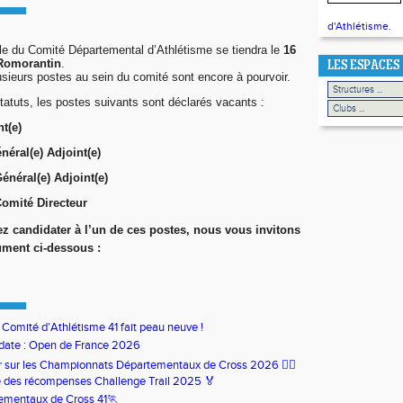
d'Athlétisme.
e du Comité Départemental d’Athlétisme se tiendra le
16
 Romorantin
.
LES ESPACES
usieurs postes au sein du comité sont encore à pourvoir.
tuts, les postes suivants sont déclarés vacants :
t(e)
néral(e) Adjoint(e)
Général(e) Adjoint(e)
omité Directeur
z candidater à l’un de ces postes, nous vous invitons
ument ci-dessous :
u Comité d’Athlétisme 41 fait peau neuve !
date : Open de France 2026
our sur les Championnats Départementaux de Cross 2026 🏃‍♀️
 des récompenses Challenge Trail 2025 🏅
ementaux de Cross 41🏃