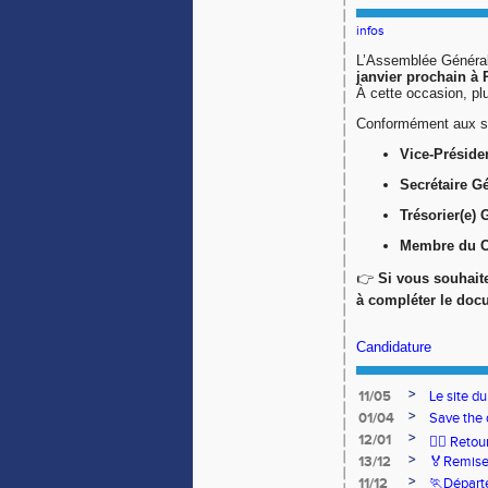
infos
L’Assemblée Général
janvier prochain à
À cette occasion, pl
Conformément aux sta
Vice-Présiden
Secrétaire Gé
Trésorier(e) 
Membre du C
👉
Si vous souhaite
à compléter le doc
Candidature
>
11/05
Le site d
>
01/04
Save the 
>
12/01
🏃‍♂️ Ret
>
13/12
🏅Remise
>
11/12
🏃Départ