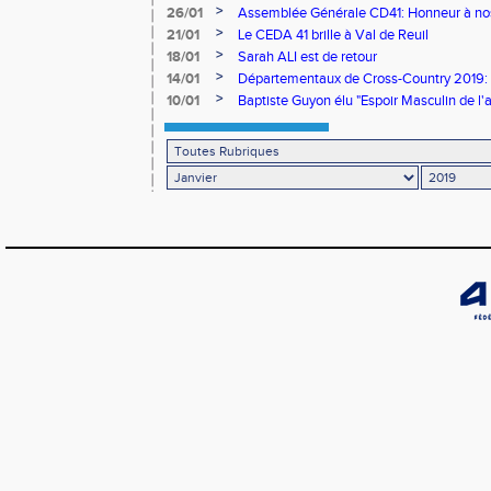
>
26/01
Assemblée Générale CD41: Honneur à n
>
21/01
Le CEDA 41 brille à Val de Reuil
>
18/01
Sarah ALI est de retour
>
14/01
Départementaux de Cross-Country 2019: u
>
10/01
Baptiste Guyon élu "Espoir Masculin de l'